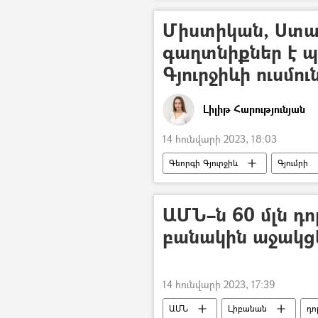
Միստիկան, Ստալի
գաղտնիքներ է պ
Գյուրջիևի ուսմու
Լիլիթ Հարությունյան
14 հունվարի 2023, 18:03
Գեորգի Գյուրջիև
Գյումրի
ԱՄՆ–ն 60 մլն դ
բանակին աջակցե
14 հունվարի 2023, 17:39
ԱՄՆ
Լիբանան
դո