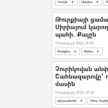
Կոսովո
Սերբիա
Ռ
Թուրքիայի ցամա
Սիրիայում կարո
պահի. Քալըն
14 հունվարի 2023, 18:56
Թուրքիա
Սիրիա
Չուրիկովան անփ
Շահնազարովը՝ 
մասին
14 հունվարի 2023, 18:30
դերասանուհի
Իննա Չուրի