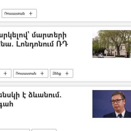
Ռուսաստան
արկելով` մարտերի
նա. Լոնդոնում ՌԴ
Ռուսաստան
Զենք
ենսկի է ձևանում.
գահ