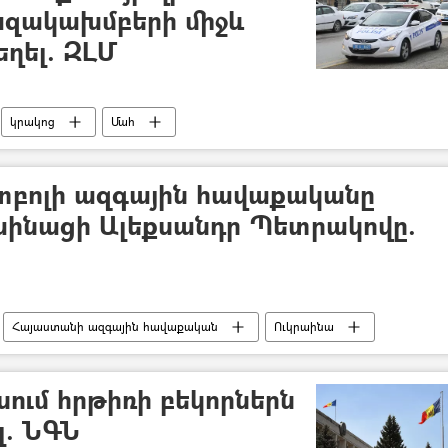
ազակախմբերի միջև
եղել. ԶԼՄ
կրակոց
Մահ
տբոլի ազգային հավաքականը
աինացի Ալեքսանդր Պետրակովը.
Հայաստանի ազգային հավաքական
Ուկրաինա
իսում հրթիռի բեկորներն
լ. ՆԳՆ