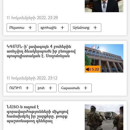
Տնտեսական մրցակցության պաշտպանության պետական հանձնաժողով (ՏՄՊՊՀ)
պոդկաստ
11 հոկտեմբերի 2022, 23:29
Բելառուս
գրոհային
Արևմուտք
ԿԳՄՍՆ–ի` լավագույն 4 բուհերին
առնչվող ձևակերպումն իր բնույթով
պոպուլիստական է. Սողոմոնյան
5:22
11 հոկտեմբերի 2022, 23:12
ՌԱԴԻՈ
բուհ
Հայաստան
կրթություն
փորձագետ
պոդկաստ
ՆԱՏՕ-ն ուզում է
զորավարժությունների միջոցով
համախմբել իր շարքերը. թուրք
պաշտոնաթող գեներալ