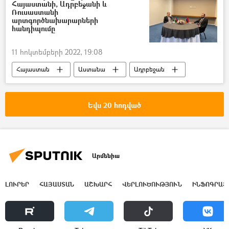
Հայաստանի, Ադրբեջանի և
Ռուսաստանի
արտգործնախարարների
հանդիպումը
11 հոկտեմբերի 2022, 19:08
Հայաստան
Աստանա
Ադրբեջան
Ռուսաստան
Եվս 20 հոդված
Արմենիա
ԼՈՒՐԵՐ
ՀԱՅԱՍՏԱՆ
ԱՇԽԱՐՀ
ՎԵՐԼՈՒԾՈՒԹՅՈՒՆ
ԻՆՖՈԳՐԱՖ