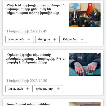
Սահմանադրական դատարան
ՌԴ–ի և Թուրքիայի պաշտպանության
նախարարները քննարկել են
Արթուր Հովհաննիսյան
Ուկրաինայում տիրող իրավիճակը
«Քաղաքացիական պայմանագիր» կուսակցություն (ՔՊ)
11 հոկտեմբերի 2022, 19:49
Ռուսաստան
Թուրքիա
Ուկրաինա
Սերգեյ Շոյգու
Հուլուսի Աքար
«Օրենքով գողի» նկատմամբ
քրեական վարույթ է հարուցվել. ՔԿ–ն
պարզել է մանրամասները
11 հոկտեմբերի 2022, 19:30
Հայաստան
օրենքով գող
ՀՀ դատախազություն
Աստանայում տեղի կունենա