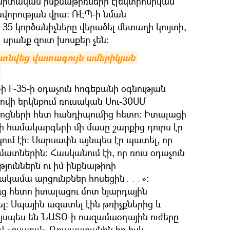
մարտական ինքնաթիռների էլեկտրոնիկան
ավորության վրա: ՌԷՊ-ի նման
35 կործանիչները վերածել մետաղի կույտի,
և սրանք զուտ խոսքեր չեն:
այտնվեց վատագույն ամերիկյան 
 F-35-ի օդաչուն հոգեբանի օգնության
ծովի երկնքում ռուսական Սու-30ՍՄ
ջոցների հետ հանդիպումից հետո։ Իտալացի
-ի համակարգերի մի մասը շարքից դուրս էր
կում էի։ Սարսափն այնպես էր պատել, որ
մատներին։ Հասկանում էի, որ ռուս օդաչուն
թյուններն ու իմ ինքնաթիռի
 ակամա արցունքներ հոսեցին․․․»։
 հետո իտալացու մոտ նյարդային
։ Սպային ազատել էին թռիչքներից և
այսպես են ՆԱՏՕ-ի ռազամաօդային ուժերը
փով «զսպում» Ռուսաստանին իր իսկ