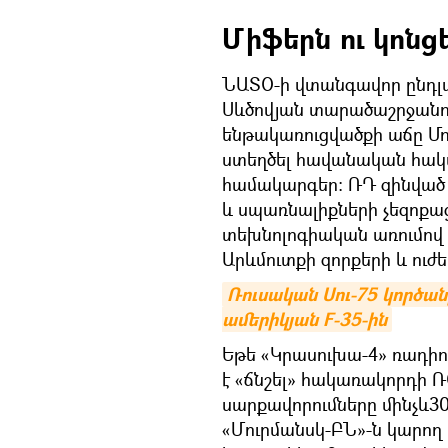
Միֆերն ու կոն
ՆԱՏՕ-ի վտանգավոր ընդլայ
Սևծովյան տարածաշրջանո
ենթակառուցվածքի աճը Մո
ստեղծել հավանական հակա
համակարգեր: ՌԴ զինված ո
և սպառնալիքների չեզոքաց
տեխնոլոգիական առումով
Արևմուտքի զորքերի և ուժ
Ռուսական Սու-75 կործանի
ամերիկյան F-35-ին
Եթե «Կրասուխա-4» ռադիո
է «ճնշել» հակառակորդի 
սարքավորումները մինչև3
«Մուրմանսկ-ԲՆ»-ն կարող