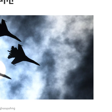
եդիապահոց