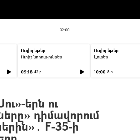
02:00
Ուղիղ եթեր
Ուղիղ եթեր
Ուրիշ նորություններ
Լուրեր
09:18
10:00
42 ր
8 ր
ու»-երն ու
ները» դիմավորում
երին»․ F-35-ի
երը