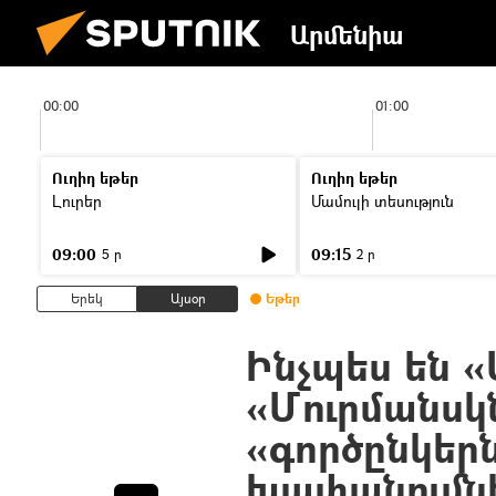
Արմենիա
00:00
01:00
Ուղիղ եթեր
Ուղիղ եթեր
Լուրեր
Մամուլի տեսություն
09:00
09:15
5 ր
2 ր
Երեկ
Այսօր
Եթեր
Ինչպես են «Ս
«Մուրմանսկ
«գործընկերն
խափանումն