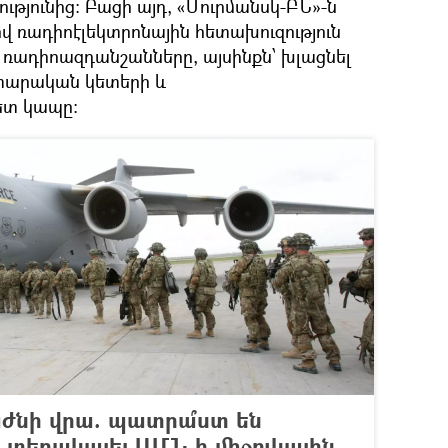
ւթյունից։ Բացի այդ, «Մուրմանսկ-ԲՆ»-ն
վ ռադիոէլեկտրոնային հետախուզություն
ր ռադիոազդանշանները, այսինքն՝ խլացնել
արական կետերի և
ետ կապը։
ժնի վրա. պատրա՞ստ են
 տեղակայել ԱՄՆ-ի միջուկային