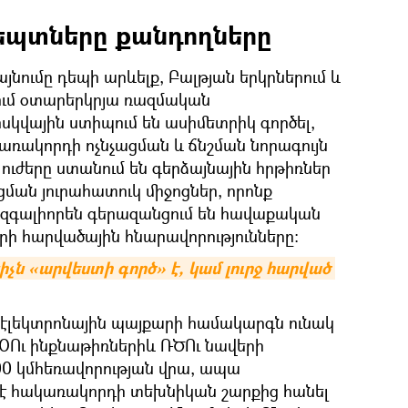
ցեպտները քանդողները
նումը դեպի արևելք, Բալթյան երկրներում և
ւմ օտարերկրյա ռազմական
սկվային ստիպում են ասիմետրիկ գործել,
ռակորդի ոչնչացման և ճնշման նորագույն
ւժերը ստանում են գերձայնային հրթիռներ
ման յուրահատուկ միջոցներ, որոնք
 զգալիորեն գերազանցում են հավաքական
երի հարվածային հնարավորությունները։
չն «արվեստի գործ» է, կամ լուրջ հարված 
էլեկտրոնային պայքարի համակարգն ունակ
ՌՕՈւ ինքնաթիռներիև ՌԾՈւ նավերի
00 կմհեռավորության վրա, ապա
 է հակառակորդի տեխնիկան շարքից հանել