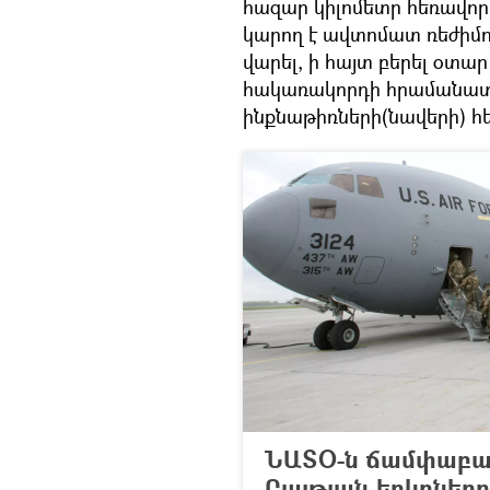
հազար կիլոմետր հեռավորո
կարող է ավտոմատ ռեժիմո
վարել, ի հայտ բերել օտա
հակառակորդի հրամանատ
ինքնաթիռների(նավերի) հ
ՆԱՏՕ-ն ճամփաբա
Բալթյան երկրները