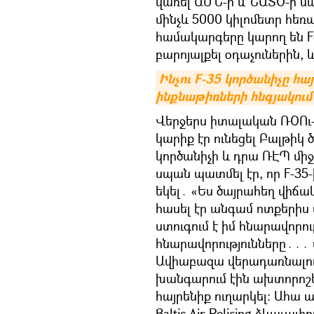
վառել ԱՄՆ-ի և ՆԱՏՕ-ի 
մինչև 5000 կիլոմետր հեռ
համակարգերը կարող են F-
բարոյալքել օդաչուներին, 
Ինչու F-35 կործանիչը հ
ինքնաթիռների հնգյակում
Վերջերս իտալական ՌՕՈւ-ի
կարիք էր ունեցել Բալթիկ 
կործանիչի և դրա ՌԷՊ մի
սպան պատմել էր, որ F-35
եկել․ «Ես ծայրահեղ վիճա
հասել էր անգամ ոտքերիս 
ստուգում է իմ հնարավորու
հնարավորությունները․․․
Ավիաբազա վերադառնալուց
խանգարում էին ախտորոշել
հայրենիք ուղարկել։ Ահա 
Baltic Air Policing ձևաչա