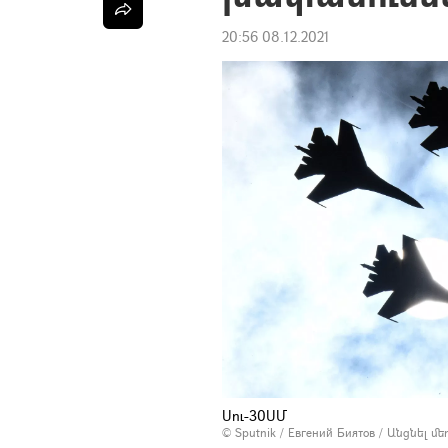
20:56 08.12.2021
Սու-30ՍՄ
© Sputnik / Евгений Биятов
/
Անցնել մ