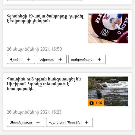
Ռեջեփ Թայիփ Էրդողան
Դմիտրի Պեսկով
բանակցություններ
Գյումրեցի 19-ամյա ծանրորդը դարձել
է Եվրոպայի չեմպիոն
26 սեպտեմբերի 2021, 16:50
Գյումրի
Եվրոպա
ծանրամարտ
չեմպիոն
Պուտինն ու Շոյգուն հանգստացել են
Սիբիրում. Կրեմլը տեսանյութ է
հրապարակել
2:07
26 սեպտեմբերի 2021, 16:23
Տեսանյութեր
Վլադիմիր Պուտին
Արձակուրդ
Սերգեյ Շոյգու
Սիբիր