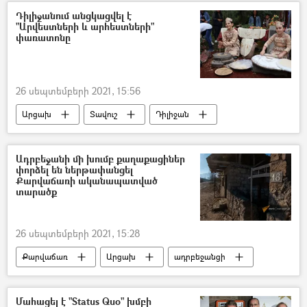
Դիլիջանում անցկացվել է
"Արվեստների և արհեստների"
փառատոնը
26 սեպտեմբերի 2021, 15:56
Արցախ
Տավուշ
Դիլիջան
Արվեստ
փառատոն
արհեստ
Ադրբեջանի մի խումբ քաղաքացիներ
փորձել են ներթափանցել
Քարվաճառի ականապատված
տարածք
26 սեպտեմբերի 2021, 15:28
Քարվաճառ
Արցախ
ադրբեջանցի
ական
Մահացել է "Status Quo" խմբի