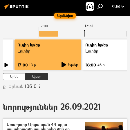
ՀԱՅ
Արմենիա
17:00
17:31
18
Ուղիղ եթեր
Ուղիղ եթեր
Լուրեր
Լուրեր
Եթեր
17:00
18:00
13 ր
46 ր
Երեկ
Այսօր
ք. Երևան
106.0
նորություններ 26.09.2021
Եռաբլուրը Արցախյան 44-օրյա
պատերազմի տարելիցից մեկ օր