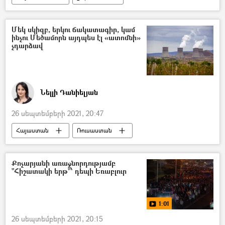
Մեկ սկիզբ, երկու ճակատագիր, կամ
ինչու Մեծամորն այդպես էլ «ատոմնի»
չդարձավ
Նելլի Դանիելյան
26 սեպտեմբերի 2021, 20:47
Հայաստան
Ռուսաստան
ատոմակայան
Մեծամոր
Քոչարյանի առաջնորդությամբ
"Հիշատակի երթ"՝ դեպի Եռաբլուր
1:01
26 սեպտեմբերի 2021, 20:15