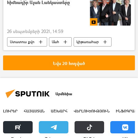
հիմնադիր Ալան Լանկաստերը
26 սեպտեմբերի 2021, 14:59
Ստատուս քվո
Մահ
կիթառահար
Եվս 20 հոդված
Արմենիա
ԼՈՒՐԵՐ
ՀԱՅԱՍՏԱՆ
ԱՇԽԱՐՀ
ՎԵՐԼՈՒԾՈՒԹՅՈՒՆ
ԻՆՖՈԳՐԱՖ