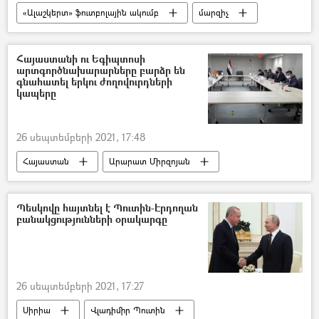
«Ալաշկերտ» ֆուտբոլային ակումբ
մարզիչ
Սերբիա
Հայաստանի ու Եգիպտոսի
արտգործնախարարները բարձր են
գնահատել երկու ժողովուրդների
կապերը
26 սեպտեմբերի 2021, 17:48
Հայաստան
Արարատ Միրզոյան
Եգիպտոս
Միավորված ազգերի կազմակերպություն (ՄԱԿ)
Պեսկովը հայտնել է Պուտին-Էրդողան
բանակցությունների օրակարգը
հանդիպում
26 սեպտեմբերի 2021, 17:27
Սիրիա
Վլադիմիր Պուտին