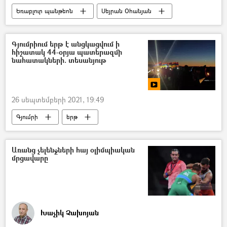
Եռաբլուր պանթեոն
Սեյրան Օհանյան
Արցախյան պատերազմ
Իշխան Սաղաթելյան
Գյումրիում երթ է անցկացվում ի
հիշատակ 44-օրյա պատերազմի
«Հայաստան» դաշինք
ջահերով երթ
նահատակների. տեսանյութ
Տեսանյութեր
26 սեպտեմբերի 2021, 19:49
Գյումրի
երթ
Արցախյան պատերազմ
Առանց չելենջների հայ օլիմպիական
մրցավարը
Խաչիկ Չախոյան