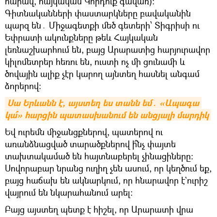
հարավ, հայկական Կորդուք գավառ)։
Գիտնականների փաստարկները բավականին
պարզ են․ Միջագետքի մեծ գետերի՝ Տիգրիսի ու
Եփրատի ակունքները թեև Հայկական
լեռնաշխարհում են, բայց Արարատից հարյուրավոր
կիլոմետրեր հեռու են, ուստի ոչ մի ցունամի և
ծովային ալիք չէր կարող այնտեղ հասնել անգամ
ձորերով։
Սա Երևանն է, այստեղ ես տանն եմ․ «Ապագա 
կա՞» հարցին պատասխանում են անցյալի մարդիկ
Եվ ուրեմն միջանցքներով, պատերով ու
առանձնացված տարածքներով ի՞նչ փայտե
տախտակամած են հայտնաբերել չինացիները։
Սովորաբար նրանց ուղիղ չեն ասում, որ կեղծում եք,
բայց հաճախ են ակնարկում, որ հնարավոր է`ուրիշ
վայրում են նկարահանում արել։
Բայց այստեղ պետք է հիշել, որ Արարատի վրա