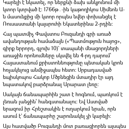
Կարելի է նկատել, որ ներքևի ձախ անկյունում մի
կտոր կտրված է։ 1766թ․-ին կաթողիկոս Սիմեոն Ա-
ն մասունքից մի կտոր որպես նվեր փոխանցել է
Ռուսաստանի կայսրուհի Եկատերինա 2-րդին։
Հայ պատմիչ Փավստոս Բուզանդի գրի առած
ավանդության համաձայն («Պատմություն հայոց»,
գիրք երրորդ, գլուխ 10)` տապանի մնացորդների
առաջին որոնումները սկսվել են 4-րդ դարում՝
Հայաստանում քրիստոնեությունը պետական կրոն
հռչակելուց անմիջապես հետո։ Սրբադասված
եպիսկոպոս Հակոբ Մծբնեցին մտադիր էր այդ
նպատակով բարձրանալ Արարատ լեռը։
Սակայն ճանապարհին շատ է հոգնում, պառկում է
լեռան լանջին՝ հանգստանալու։ Եվ Աստված
երազում իր Հրեշտակին է ուղարկում նրան, որն
ասում է` ճանապարհը շարունակել չի կարելի։
Այս հատվածը Բուզանդի մոտ բառացիորեն այսպես