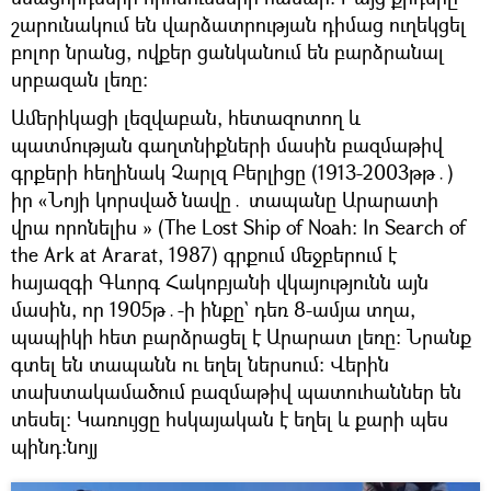
շարունակում են վարձատրության դիմաց ուղեկցել
բոլոր նրանց, ովքեր ցանկանում են բարձրանալ
սրբազան լեռը։
Ամերիկացի լեզվաբան, հետազոտող և
պատմության գաղտնիքների մասին բազմաթիվ
գրքերի հեղինակ Չարլզ Բերլիցը (1913-2003թթ․)
իր «Նոյի կորսված նավը․ տապանը Արարատի
վրա որոնելիս » (The Lost Ship of Noah: In Search of
the Ark at Ararat, 1987) գրքում մեջբերում է
հայազգի Գևորգ Հակոբյանի վկայությունն այն
մասին, որ 1905թ․-ի ինքը` դեռ 8-ամյա տղա,
պապիկի հետ բարձրացել է Արարատ լեռը։ Նրանք
գտել են տապանն ու եղել ներսում։ Վերին
տախտակամածում բազմաթիվ պատուհաններ են
տեսել։ Կառույցը հսկայական է եղել և քարի պես
պինդ։նոյյ