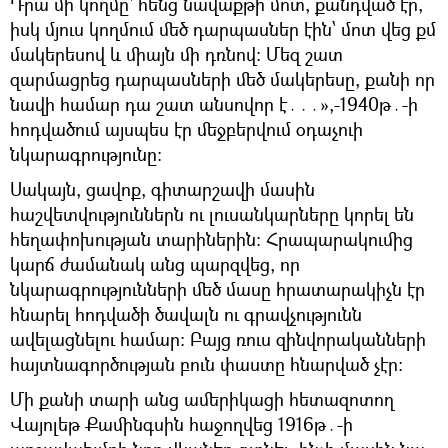
Դրա մի կողմը՝ հենց նավաքթի մոտ, քանդված էր,
իսկ մյուս կողմում մեծ դարպասներ էին՝ մոտ վեց քմ
մակերեսով և միայն մի դռնով։ Մեզ շատ
զարմացրեց դարպասների մեծ մակերեսը, քանի որ
նավի համար դա շատ անսովոր է․․․»,-1940թ․-ի
հոդվածում այսպես էր մեջբերվում օդաչուի
նկարագրությունը։
Սակայն, ցավոք, գիտարշավի մասին
հաշվետվություններն ու լուսանկարները կորել են
հեղափոխության տարիներին։ Հրապարակումից
կարճ ժամանակ անց պարզվեց, որ
նկարագրությունների մեծ մասը հրատարակիչն էր
հնարել հոդվածի ծավալն ու գրավչությունն
ավելացնելու համար։ Բայց ռուս զինվորականների
հայտնագործության բուն փաստը հնարված չէր։
Մի քանի տարի անց ամերիկացի հետազոտող
Վայոլեթ Քամինգսին հաջողվեց 1916թ․-ի