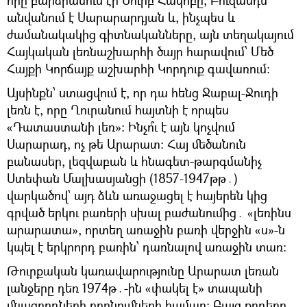
անվանում է Սարարարդյան և, ինչպես և
ժամանակակից գիտնականները, այն տեղակայում
Հայկական լեռնաշխարհի ծայր հարավում՝ Մեծ
Հայքի Կորճայք աշխարհի Կորդուք գավառում։
Այսինքն՝ ստացվում է, որ դա հենց Ջաբալ-Ջուդի
լեռն է, որը Ղուրանում հայտնի է որպես
«Դատաստանի լեռ»։ Ինչո՞ւ է այն կոչվում
Սարարադ, ոչ թե Արարատ։ Հայ մեծանուն
բանասեր, լեզվաբան և հնագետ-թարգմանիչ
Ստեփան Մալխասյանցի (1857-1947թթ․)
վարկածով՝ այդ ձևն առաջացել է հայերեն կից
գրված երկու բառերի սխալ բաժանումից․ «լեռինս
արարատա», որտեղ առաջին բառի վերջին «ս»-ն
կպել է երկրորդ բառին՝ դառնալով առաջին տառ։
Թուրքական կառավարությունը Արարատ լեռան
լանջերը դեռ 1974թ․-ին «փակել է» տապանի
մնացորդների որոնումների համար։ Բայց քրդերը