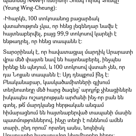
(Yeung Wing-Cheung)։
-Իհարկե, 100 տոկոսանոց բացարձակ
վստահություն չկա, որ հենց լեգենդար նավն է
հայտնաբերվել, բայց 99,9 տոկոսով կարելի է
ենթադրել, որ հենց տապանն է։
Տարօրինակ է, որ հավատացյալ մարդիկ Արարատի
վրա մեծ փայտե նավ են հայտնաբերել, ինչպես
իրենք են պնդում, և 100 տոկոսով վստահ չեն, որ
դա Նոյյան տապանն է։ Այդ դեպքում ի՞նչ է։
Բնականաբար, կասկածամիտների գլխում
տեղնուտեղը մեծ հարց ծագեց՝ արդյո՞ք չինացիներն
իսկապես ուշադրության արժանի ինչ-որ բան են
գտել, թե՞ մարդկանց հերթական անգամ
հիմարացնում են հայտնաբերված տապանի մասին
պատմություններով, ինչը տեղի է ունենում ամեն
տարի, ընդ որում՝ որտեղ ասես, նույնիսկ
Արարատից հազարավոր կիլոմետրեր հեռու։