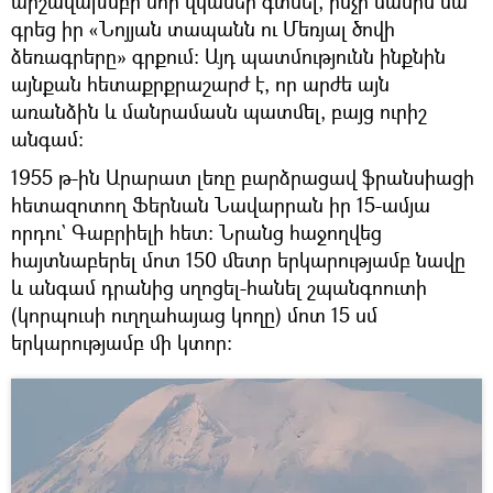
արշավախմբի նոր վկաներ գտնել, ինչի մասին նա
գրեց իր «Նոյյան տապանն ու Մեռյալ ծովի
ձեռագրերը» գրքում։ Այդ պատմությունն ինքնին
այնքան հետաքրքրաշարժ է, որ արժե այն
առանձին և մանրամասն պատմել, բայց ուրիշ
անգամ։
1955 թ-ին Արարատ լեռը բարձրացավ ֆրանսիացի
հետազոտող Ֆերնան Նավարրան իր 15-ամյա
որդու` Գաբրիելի հետ։ Նրանց հաջողվեց
հայտնաբերել մոտ 150 մետր երկարությամբ նավը
և անգամ դրանից սղոցել-հանել շպանգոուտի
(կորպուսի ուղղահայաց կողը) մոտ 15 սմ
երկարությամբ մի կտոր։