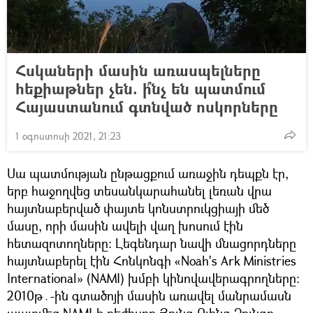
Հսկաների մասին առասպելները
հեքիաթներ չեն. ի՞նչ են պատմում
Հայաստանում գտնված ոսկորները
1 օգոստոսի 2021, 21:23
Սա պատմության ընթացքում առաջին դեպքն էր,
երբ հաջողվեց տեսանկարահանել լեռան վրա
հայտնաբերված փայտե կոնստրուկցիայի մեծ
մասը, որի մասին ավելի վաղ խոսում էին
հետազոտողները։ Լեգենդար նավի մնացորդները
հայտնաբերել էին Հոնկոնգի «Noah's Ark Ministries
International» (NAMI) խմբի կինովավերագրողները։
2010թ․-ին գտածոյի մասին առավել մանրամասն
պատմեց NAMI-ի ռեժիսոր Յունգ Ուինգ Չունգը