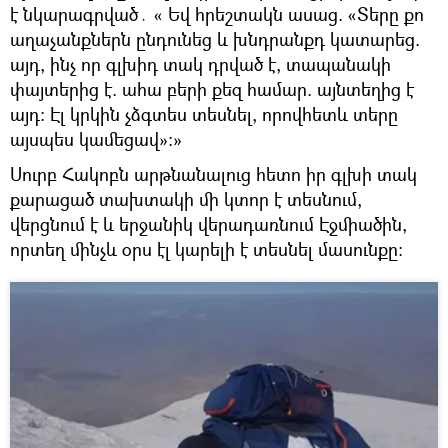
է նկարագրված․ « Եվ հրեշտակն ասաց. «Տերը քո
աղաչանքներն ընդունեց և խնդրանքդ կատարեց.
այդ, ինչ որ գլխիդ տակ դրված է, տապանակի
փայտերից է. ահա բերի քեզ համար. այնտեղից է
այդ։ Էլ կրկին չձգտես տեսնել, որովհետև տերը
այսպես կամեցավ»։»
Սուրբ Հակոբն արթնանալուց հետո իր գլխի տակ
քարացած տախտակի մի կտոր է տեսնում,
վերցնում է և երջանիկ վերադառնում Էջմիածին,
որտեղ մինչև օրս էլ կարելի է տեսնել մասունքը։