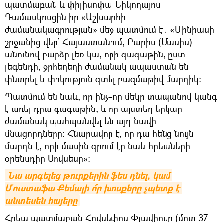
պատմաբան և փիլիսոփա Նիկողայոս
Դամասկոսցին իր «Աշխարհի
ժամանակագրության» մեջ պատմում է․ «Մինիասի
շրջանից վեր՝ Հայաստանում, Բարիս (Մասիս)
անունով բարձր լեռ կա, որի գագաթին, ըստ
լեգենդի, ջրհեղեղի ժամանակ ապաստան են
փնտրել և փրկություն գտել բազմաթիվ մարդիկ։
Պատմում են նաև, որ ինչ–որ մեկը տապանով կանգ
է առել դրա գագաթին, և որ այստեղ երկար
ժամանակ պահպանվել են այդ նավի
մնացորդները։ Հնարավոր է, որ դա հենց նույն
մարդն է, որի մասին գրում էր նաև հրեաների
օրենսդիր Մովսեսը»։
Նա արգելեց թուրքերին ֆես դնել, կամ 
Մուստաֆա Քեմալի ո՞ր խոսքերը չպետք է 
անտեսեն հայերը
Հրեա պատմաբան Հովսեփոս Փլավիոսը (մոտ 37-