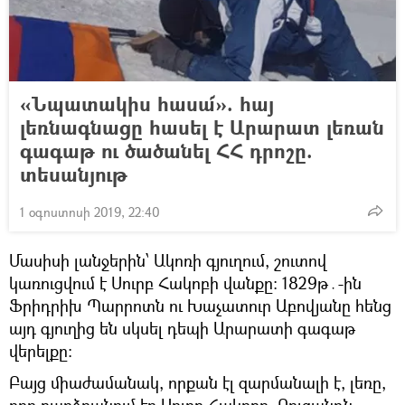
«Նպատակիս հասա՜». հայ
լեռնագնացը հասել է Արարատ լեռան
գագաթ ու ծածանել ՀՀ դրոշը.
տեսանյութ
1 օգոստոսի 2019, 22:40
Մասիսի լանջերին՝ Ակոռի գյուղում, շուտով
կառուցվում է Սուրբ Հակոբի վանքը։ 1829թ․-ին
Ֆրիդրիխ Պարրոտն ու Խաչատուր Աբովյանը հենց
այդ գյուղից են սկսել դեպի Արարատի գագաթ
վերելքը։
Բայց միաժամանակ, որքան էլ զարմանալի է, լեռը,
որը բարձրանում էր Սուրբ Հակոբը, Բուզանդն