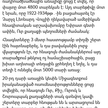
ռադիոածխածնային անալիզը ցույց է տվել, որ
փայտը մոտ 4800 տարեկան է։ Այդ տարեթիվը մոտ
է նրան, որը 1922-1934թթ․-ին բացահայտել էր
Չարլզ Լեոնարդ Վուլլիի ղեկավարած ամերիկյան
հնագիտական արշավախումբը Եփրատ գետի
ափին, Ուր քաղաքի պեղումների ժամանակ։
Հնագետները 3 մետր հաստությամբ տիղմի շերտ
էին հայտնաբերել, և դա բավականին լուրջ
վկայություն էր, որ հնագույն ժամանակներում այդ
տարածքում թեկուզ ոչ համաշխարհային, բայց
խիստ աղետալի տեղային ջրհեղեղ է եղել, և դա
տեղի է ունեցել մոտ 5000 տարի առաջ։
20-րդ դարի առաջին կեսին Միջագետքում
իրականացված ուսումնասիրությունները ցույց
տվեցին, որ հնագույն Ուր, Քիշ, Ուրուկ և
Շուրուպպակ քաղաքների տակ գտնվող կավի
շերտերը տարբեր հնության են և արտացոլում են