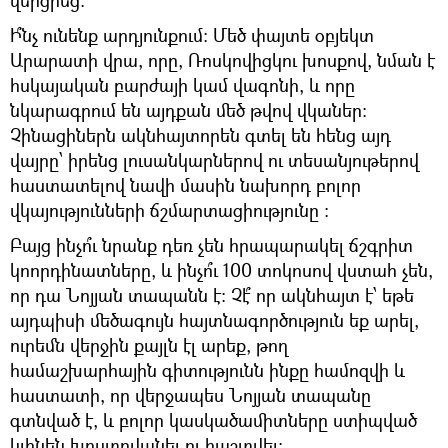
Ի՞նչ ունենք արդյունքում։ Մեծ փայտե օբյեկտ
Արարատի վրա, որը, Ռոսկովիցկու խոսքով, նման է
հսկայական բարժայի կամ վագոնի, և որը
նկարագրում են այդքան մեծ թվով վկաներ։
Չինացիներն ակնհայտորեն գտել են հենց այդ
վայրը՝ իրենց լուսանկարներով ու տեսանյութերով
հաստատելով նավի մասին նախորդ բոլոր
վկայությունների ճշմարտացիությունը ։
Բայց ինչո՞ւ նրանք դեռ չեն հրապարակել ճշգրիտ
կոորդինատները, և ինչո՞ւ 100 տոկոսով վստահ չեն,
որ դա Նոյյան տապանն է։ Չէ՞ որ ակնհայտ է՝ եթե
այդպիսի մեծագույն հայտնագործություն եք արել,
ուրեմն վերջին քայլն էլ արեք, թող
համաշխարհային գիտությունն ինքը համոզվի և
հաստատի, որ վերջապես Նոյյան տապանը
գտնված է, և բոլոր կասկածամիտները ստիպված
կլինեն խոստովանել ու հաշտվել։