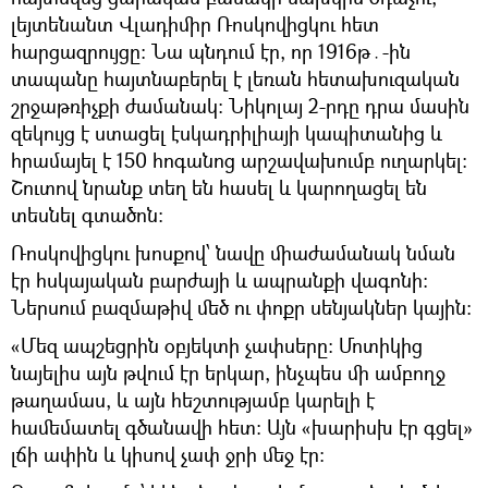
լեյտենանտ Վլադիմիր Ռոսկովիցկու հետ
հարցազրույցը։ Նա պնդում էր, որ 1916թ․-ին
տապանը հայտնաբերել է լեռան հետախուզական
շրջաթռիչքի ժամանակ։ Նիկոլայ 2-րդը դրա մասին
զեկույց է ստացել էսկադրիլիայի կապիտանից և
հրամայել է 150 հոգանոց արշավախումբ ուղարկել։
Շուտով նրանք տեղ են հասել և կարողացել են
տեսնել գտածոն։
Ռոսկովիցկու խոսքով՝ նավը միաժամանակ նման
էր հսկայական բարժայի և ապրանքի վագոնի։
Ներսում բազմաթիվ մեծ ու փոքր սենյակներ կային։
«Մեզ ապշեցրին օբյեկտի չափսերը։ Մոտիկից
նայելիս այն թվում էր երկար, ինչպես մի ամբողջ
թաղամաս, և այն հեշտությամբ կարելի է
համեմատել գծանավի հետ։ Այն «խարիսխ էր գցել»
լճի ափին և կիսով չափ ջրի մեջ էր։