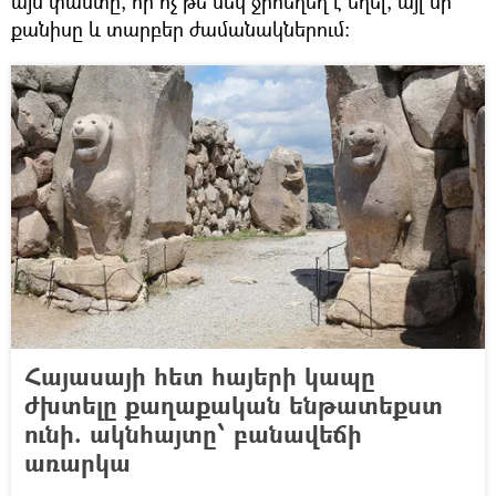
այն փաստը, որ ոչ թե մեկ ջրհեղեղ է եղել, այլ մի
քանիսը և տարբեր ժամանակներում։
Հայասայի հետ հայերի կապը
ժխտելը քաղաքական ենթատեքստ
ունի. ակնհայտը՝ բանավեճի
առարկա