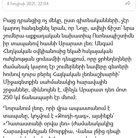
4 հուլիսի 2021, 22:04
Բայց դրանցից ոչ մեկը, ըստ գիտնականների, չէր
կարող հանգեցնել նրան, որ Նոյը, ավելի ճիշտ՝ նրա
շումերա-աքքադական նախատիպ Ուտնապիշտիմն
իր տապանով հասնի Արարատ լեռ։ Անգամ
Հնդկական օվկիանոսից եկած հսկայական
ուժգնության ցունամիի դեպքում, որը ջրհեղեղների
ժամանակ կարող էր շումերների նավերը գետերի
հունով դուրս բերել Հայկական լեռնաշխարհի՝
Միջագետքին սահմանակից հարավային
շրջաններ, միևնույնն է, մինչև Արարատ դեռ մոտ
250 կմ ճանապարհ էր մնում։
Ղուրանում լեռը, որի վրա ապաստանում է
տապանը, կոչվում է «Ջուդի-դագ», այսինքն՝
«Դատաստանի օրվա լեռ» (ժամանակակից
Հարավարևելյան Թուրքիա, Վանա լճից դեպի