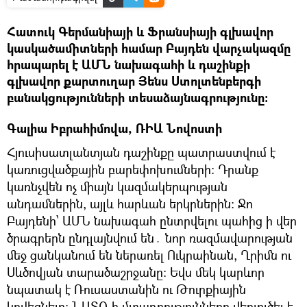
Հատուկ Գերմանիայի և Ֆրանսիայի գլխավոր
կասկածամիտների համար Բայդեն վարչակազմը
հրապարել է ԱՄՆ նախագահի և դաշինքի
գլխավոր քարտուղար Յենս Ստոլտենբերգի
բանակցությունների տեսաձայնագրությունը։
Գալիա Իբրահիմովա, ՌԻԱ Նովոստի
Հյուսիսատլանտյան դաշինքը պատրաստվում է
կառուցվածքային բարեփոխումների։ Դրանք
կառնչվեն ոչ միայն կազմակերպության
անդամներին, այլև հարևան երկրներին։ Ջո
Բայդենի՝ ԱՄՆ նախագահ ընտրվելու պահից ի վեր
ծրագրերն ընդլայնվում են․ նոր ռազմավարության
մեջ ցանկանում են ներառել Ուկրաինան, Ղրիմն ու
Սևծովյան տարածաշրջանը։ Եվս մեկ կարևոր
նպատակ է Ռուսաստանին ու Թուրքիային
կռվեցնելը։ ՆԱՏՕ-ի մտադրությունները վերլուծել է