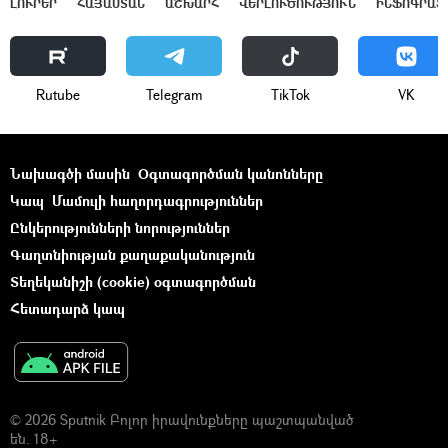
ԼՈՒՐԵՐ
ՀԱՅԱՍՏԱՆ
ԱՇԽԱՐՀ
ՎԵՐԼՈՒԾՈՒԹՅՈՒՆ
ԻՆՖՈԳՐԱՖ
Rutube
Telegram
ТikТоk
VK
Նախագծի մասին
Օգտագործման կանոնները
Կապ
Մամուլի հաղորդագրություններ
Ընկերությունների նորություններ
Գաղտնիության քաղաքականություն
Տեղեկանիշի (cookie) օգտագործման
Հետադարձ կապ
© 2026 Sputnik Բոլոր իրավունքները պաշտպանված
են. 18+