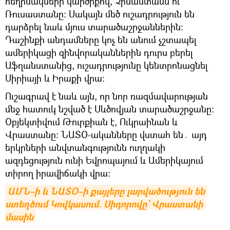
հեղինակների կարծիքով, Չինաստանն ու
Ռուսաստանը։ Սակայն մեծ ուշադրություն են
դարձրել նաև մյուս տարածաշրջաններին։
Դաշինքի անդամները կոչ են անում չշտապել
ամերիկացի զինվորականներին դուրս բերել
Աֆղանստանից, ուշադրությունը կենտրոնացնել
Սիրիայի և Իրաքի վրա։
Ուշագրավ է նաև այն, որ նոր ռազմավարության
մեջ հատուկ նշված է Սևծովյան տարածաշրջանը։
Օբյեկտիվում Թուրքիան է, Ուկրաինան և
Վրաստանը։ ՆԱՏՕ-ականները վստահ են․ այդ
երկրների անվտանգությունն ուղղակի
ազդեցություն ունի Եվրոպայում և Ամերիկայում
տիրող իրավիճակի վրա։
ԱՄՆ–ի և ՆԱՏՕ–ի քայլերը լարվածություն են 
ստեղծում Կովկասում. Սիդորովը` Վրաստանի 
մասին