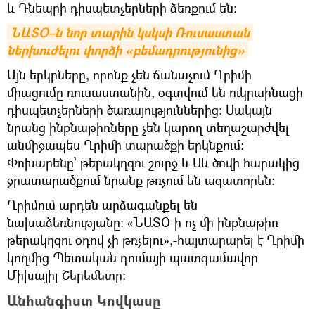
և Դնեպրի դիսպետչերների ձեռքում են։
ՆԱՏՕ–ն նոր տարին կսկսի Ռուսաստան 
ներխուժելու փորձի «բեմադրությունից»
Այն երկրները, որոնք չեն ճանաչում Ղրիմի
միացումը ռուսաստանին, օգտվում են ուկրաինացի
դիսպետչերների ծառայություններից։ Սակայն
նրանց ինքնաթիռները չեն կարող տեղաշարժվել
անմիջապես Ղրիմի տարածքի երկնքում։
Փոխարենը՝ թերակղզու շուրջ և Սև ծովի հարակից
ջրատարածքում նրանք թռչում են ազատորեն։
Ղրիմում արդեն արձագանքել են
նախաձեռնությանը։ «ՆԱՏՕ-ի ոչ մի ինքնաթիռ
թերակղզու օդով չի թռչելու»,-հայտարարել է Ղրիմի
կողմից Պետական դումայի պատգամավոր
Միխայիլ Շերեմետը։
Անհանգիստ Կովկասը