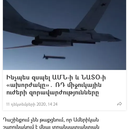
Ինչպես զսպել ԱՄՆ-ի և ՆԱՏՕ-ի
«ախորժակը»․ ՌԴ միջուկային
ուժերի զորավարժությունները
11 դեկտեմբերի 2020, 14:24
Դաշինքում չեն թաքցնում, որ Ամերիկան
շարունակում է մնալ տրանսատլանտյան