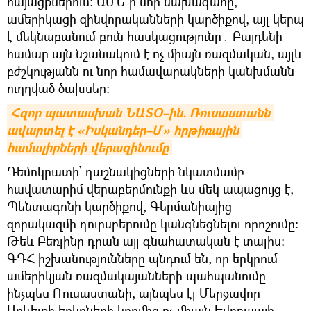
հայացքներում։ ԱՄՆ-ի նոր նախագահը,
ամերիկացի զինվորականների կարծիքով, այլ կերպ
է մեկնաբանում բուն հասկացությունը․ Բայդենի
համար այն նշանակում է ոչ միայն ռազմական, այլև
բժշկությանն ու նոր համավարակների կանխմանն
ուղղված ծախսեր։
Հզոր պատասխան ՆԱՏՕ–ին. Ռուսաստանն 
ավարտել է «Իսկանդեր–Մ» հրթիռային 
համալիրների վերազինումը
Դեմոկրատի՝ դաշնակիցների նկատմամբ
հավատարիմ վերաբերմունքի ևս մեկ ապացույց է,
Պենտագոնի կարծիքով, Գերմանիայից
զորակազմի դուրսբերումը կանգնեցնելու որոշումը։
Թեև Բեռլինը դրան այլ գնահատական է տալիս։
ԳԴՀ իշխանությունները պնդում են, որ երկրում
ամերիկյան ռազմակայանների պահպանումը
ինչպես Ռուսաստանի, այնպես էլ Մերջավոր
Արևելքի երկրների կողմից ոչ միայն Եվրոպայի,