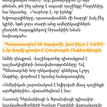
թեման, թե ինչ պետք է սպասի դաշինքը Բայդենից,
նա նկատեց․ «Կարևոր է, որ իրենք՝
եվրոպացիները, պատասխանեն մի հարցի` իսկ ի՞նչ
կլինի, եթե չորս տարի անց ամերիկացիներն
ընտրեն հայացքներով Թրամփին նման
նախագահ»։
Պատրաստվում են հարվածի, կամ ինչու է ՆԱՏՕ–
ն իր կողմը գրավում Հյուսիսային Մակեդոնիային
Ամեն դեպքում, Վաշինգտոնը գիտակցում է
դաշնակիցների մտավախությունները։ Եվ
Պենտագոնի նոր ղեկավարը՝ գեներալ Լլոյդ
Օսթինը, փորձում է նրանց հանգստացնել․
«Ամերիկան շարունակում է նվիրված մնալ դաշինքի
արժեքներին»,-վստահեցնում է նա։
Հատուկ Գերմանիայի և Ֆրանսիայի գլխավոր
կասկածամիտների համար Բայդենի վարչակազմը