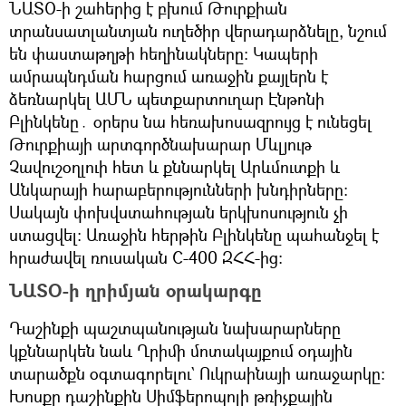
ՆԱՏՕ-ի շահերից է բխում Թուրքիան
տրանսատլանտյան ուղեծիր վերադարձնելը, նշում
են փաստաթղթի հեղինակները։ Կապերի
ամրապնդման հարցում առաջին քայլերն է
ձեռնարկել ԱՄՆ պետքարտուղար Էնթոնի
Բլինկենը․ օրերս նա հեռախոսազրույց է ունեցել
Թուրքիայի արտգործնախարար Մևլյութ
Չավուշօղլուի հետ և քննարկել Արևմուտքի և
Անկարայի հարաբերությունների խնդիրները։
Սակայն փոխվստահության երկխոսություն չի
ստացվել։ Առաջին հերթին Բլինկենը պահանջել է
հրաժավել ռուսական С-400 ԶՀՀ-ից։
ՆԱՏՕ-ի ղրիմյան օրակարգը
Դաշինքի պաշտպանության նախարարները
կքննարկեն նաև Ղրիմի մոտակայքում օդային
տարածքն օգտագորելու` Ուկրաինայի առաջարկը։
Խոսքը դաշինքին Սիմֆերոպոլի թռիչքային