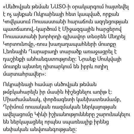
«Սևծովյան թեման ՆԱՏՕ-ի օրակարգում հայտնվել
է ոչ այնքան Ուկրաինայի հետ կապված, որքան
Կովկասում Ռուսաստանի հարաճուն ազդեցության
պատճառով,-կարծում է Միջազգային հարցերով
Ռուսաստանի խորհրդի գլխավոր տնօրեն Անդրեյ
Կորտունովը,-ռուս խաղաղապահների մուտքը
Լեռնային Ղարաբաղի տարածք առաջացրել է
դաշինքի անհանգստությունը։ Նրանք Մոսկվայի
մուտքն այնտեղ դիտարկում են իբրև ուղիղ
մարտահրավեր»։
Ուկրաինայի համար սևծովյան թեման
թմբկահարելն իր մասին հիշեցնելու առիթ է։
Միաժամանակ, փորձագետի կանխատեսմամբ,
Ղրիմում ռուսական ռազմական ներկայության
ավելացումը Կիևի իշխանությունները շարունակելու
են ներկայացնել որպես սպառնալիք իրենց
սեփական անվտանգությանը։