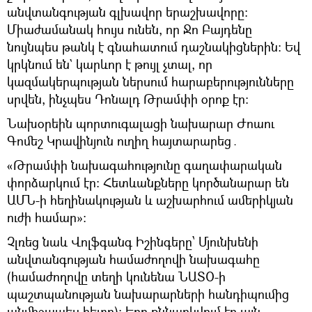
անվտանգության գլխավոր երաշխավորը։
Միաժամանակ հույս ունեն, որ Ջո Բայդենը
նույնպես թանկ է գնահատում դաշնակիցներին։ Եվ
կրկնում են` կարևոր է թույլ չտալ, որ
կազմակերպության ներսում հարաբերությունները
սրվեն, ինչպես Դոնալդ Թրամփի օրոք էր։
Նախօրեին պորտուգալացի նախարար Ժոաու
Գոմեշ Կրավինյուն ուղիղ հայտարարեց․
«Թրամփի նախագահությունը գաղափարական
փորձարկում էր։ Հետևանքները կործանարար են
ԱՄՆ-ի հեղինակության և աշխարհում ամերիկյան
ուժի համար»։
Չլռեց նաև Վոլֆգանգ Իշինգերը՝ Մյունխենի
անվտանգության համաժողովի նախագահը
(համաժողովը տեղի կունենա ՆԱՏՕ-ի
պաշտպանության նախարարների հանդիպումից
անմիջապես հետո)։ Երբ քննարկվում էր այն