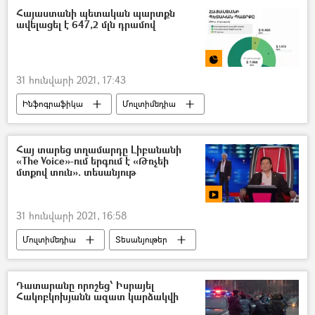
Հայաստանի պետական պարտքն
ավելացել է 647,2 մլն դրամով
31 հունվարի 2021, 17:43
Ինֆոգրաֆիկա
Մուլտիմեդիա
Տնտեսություն
Հայաստան
պետական պարտք
Հայ տարեց տղամարդը Լիբանանի
«The Voice»-ում երգում է «Թռչեի
մտքով տուն». տեսանյութ
31 հունվարի 2021, 16:58
Մուլտիմեդիա
Տեսանյութեր
«Ձայնը»
Լիբանան
հայ
Դատարանը որոշեց՝ Իսրայել
Հակոբկոխյանն ազատ կարձակվի