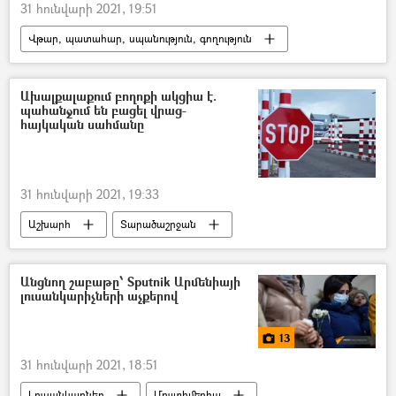
31 հունվարի 2021, 19:51
Վթար, պատահար, սպանություն, գողություն
Հայաստան
Պատահարներ
Կիևյան կամուրջ
ինքնասպանություն
Ախալքալաքում բողոքի ակցիա է.
պահանջում են բացել վրաց-
անհետ կորած
հայկական սահմանը
31 հունվարի 2021, 19:33
Աշխարհ
Տարածաշրջան
Ախալքալաք
Վրաստանի Հանրապետություն
Անցնող շաբաթը՝ Sputnik Արմենիայի
լուսանկարիչների աչքերով
Բողոքի ակցիա
Սահման
13
31 հունվարի 2021, 18:51
Լուսանկարներ
Մուլտիմեդիա