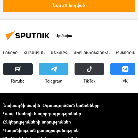
ՀՀ արտակարգ իրավիճակների նախարարություն (ԱԻՆ)
Եվս 20 հոդված
Արմենիա
ԼՈՒՐԵՐ
ՀԱՅԱՍՏԱՆ
ԱՇԽԱՐՀ
ՎԵՐԼՈՒԾՈՒԹՅՈՒՆ
ԻՆՖՈԳՐԱՖ
Rutube
Telegram
ТikТоk
VK
Նախագծի մասին
Օգտագործման կանոնները
Կապ
Մամուլի հաղորդագրություններ
Ընկերությունների նորություններ
Գաղտնիության քաղաքականություն