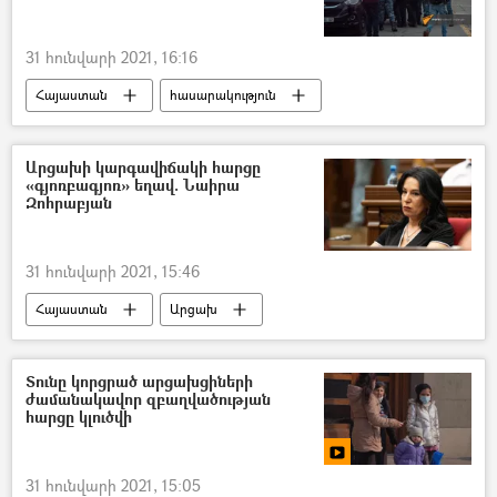
31 հունվարի 2021, 16:16
Հայաստան
հասարակություն
Իսրայել Հակոբկոխյան
Դատարան
ազատում
Արցախի կարգավիճակի հարցը
«գյոռբագյոռ» եղավ. Նաիրա
Զոհրաբյան
31 հունվարի 2021, 15:46
Հայաստան
Արցախ
Քաղաքականություն
Արցախյան պատերազմ
Սերգեյ Լավրով
Տունը կորցրած արցախցիների
ժամանակավոր զբաղվածության
Նաիրա Զոհրաբյան
հարցը կլուծվի
31 հունվարի 2021, 15:05