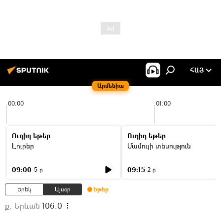
ՀԱՅ
Արմենիա
00:00
01:00
Ուղիղ եթեր
Ուղիղ եթեր
Լուրեր
Մամուլի տեսություն
09:00
09:15
5 ր
2 ր
Երեկ
Այսօր
Եթեր
ք. Երևան
106.0