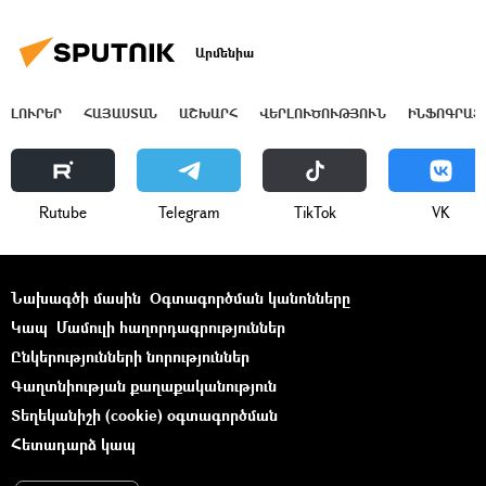
Արմենիա
ԼՈՒՐԵՐ
ՀԱՅԱՍՏԱՆ
ԱՇԽԱՐՀ
ՎԵՐԼՈՒԾՈՒԹՅՈՒՆ
ԻՆՖՈԳՐԱՖ
Rutube
Telegram
ТikТоk
VK
Նախագծի մասին
Օգտագործման կանոնները
Կապ
Մամուլի հաղորդագրություններ
Ընկերությունների նորություններ
Գաղտնիության քաղաքականություն
Տեղեկանիշի (cookie) օգտագործման
Հետադարձ կապ