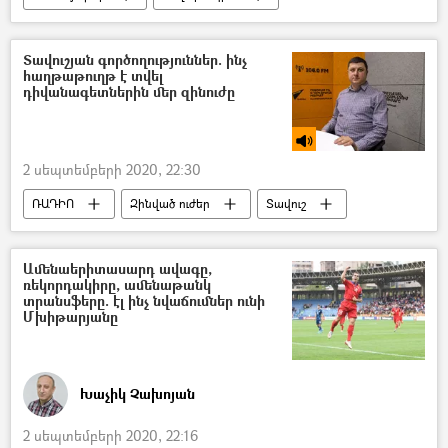
հասարակություն
Հայաստան
Արայիկ Հարությունյան
Տավուշյան գործողություններ. ինչ
հաղթաթուղթ է տվել
Կրթության, գիտության, մշակույթի և սպորտի նախարարություն (ԿԳՄՍ)
դիվանագետներին մեր զինուժը
դպրոց
Ուսուցիչ
Հեռավար ուսուցում
Առցանց ուսուցում
2 սեպտեմբերի 2020, 22:30
Աշակերտ
Ատոմ Մխիթարյան
ՌԱԴԻՈ
Զինված ուժեր
Տավուշ
Դիվանագետ
Տիգրան Աբրահամյան
Ամենաերիտասարդ ավագը,
ռեկորդակիրը, ամենաթանկ
տրանսֆերը. էլ ինչ նվաճումներ ունի
Մխիթարյանը
Խաչիկ Չախոյան
2 սեպտեմբերի 2020, 22:16