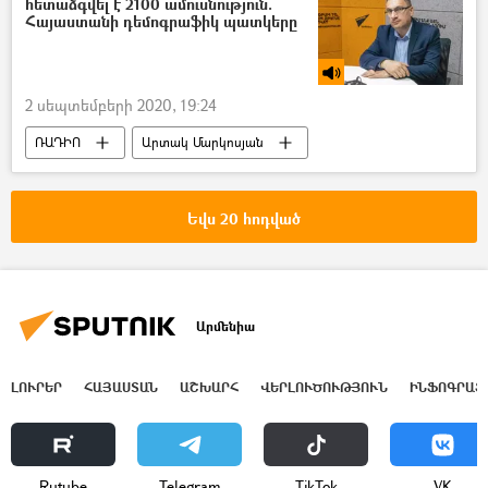
հետաձգվել է 2100 ամուսնություն.
Հայաստանի դեմոգրաֆիկ պատկերը
2 սեպտեմբերի 2020, 19:24
ՌԱԴԻՈ
Արտակ Մարկոսյան
ամուսնություն
ամուսնալուծություն
դեմոգրաֆիա
կորոնավիրուս
Եվս 20 հոդված
Արմենիա
ԼՈՒՐԵՐ
ՀԱՅԱՍՏԱՆ
ԱՇԽԱՐՀ
ՎԵՐԼՈՒԾՈՒԹՅՈՒՆ
ԻՆՖՈԳՐԱՖ
Rutube
Telegram
ТikТоk
VK