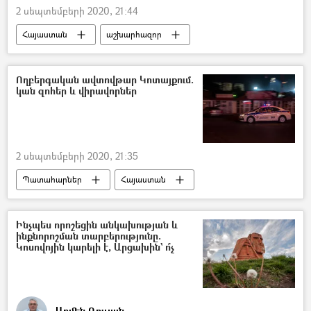
2 սեպտեմբերի 2020, 21:44
Հայաստան
աշխարհազոր
Պահեստազոր
ՀՀ կառավարություն
արտահերթ նիստ
Ողբերգական ավտովթար Կոտայքում.
կան զոհեր և վիրավորներ
2 սեպտեմբերի 2020, 21:35
Պատահարներ
Հայաստան
Կոտայք
ավտովթար
Զոհ
Վիրավոր
երեխա
հիվանդանոց
Ինչպես որոշեցին անկախության և
ինքնորոշման տարբերությունը.
Վթար, պատահար, սպանություն, գողություն
Կոսովոյին կարելի է, Արցախին` ո՞չ
Արմեն Դուլյան