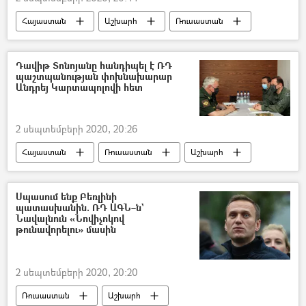
Հայաստան
Աշխարհ
Ռուսաստան
չվերթ
«Զվարթնոց» օդանավակայան
Բելառուս
թռիչք
Դավիթ Տոնոյանը հանդիպել է ՌԴ
պաշտպանության փոխնախարար
Քաղավիացիայի կոմիտե
Անդրեյ Կարտապոլովի հետ
2 սեպտեմբերի 2020, 20:26
Հայաստան
Ռուսաստան
Աշխարհ
Դավիթ Տոնոյան
Անդրեյ Կարտապոլով
Սպասում ենք Բեռլինի
պատասխանին. ՌԴ ԱԳՆ–ն`
Նավալնուն «Նովիչոկով
թունավորելու» մասին
2 սեպտեմբերի 2020, 20:20
Ռուսաստան
Աշխարհ