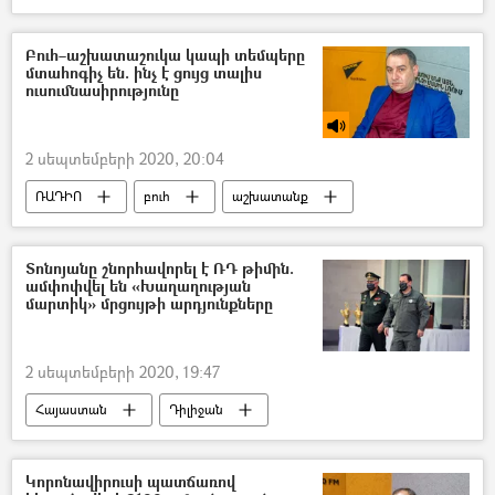
Ալեքսեյ Նավալնի
Գերմանիա
թունավորում
Նովիչոկ
Բուհ–աշխատաշուկա կապի տեմպերը
մտահոգիչ են. ինչ է ցույց տալիս
ուսումնասիրությունը
2 սեպտեմբերի 2020, 20:04
ՌԱԴԻՈ
բուհ
աշխատանք
աշխատատեղ
Տոնոյանը շնորհավորել է ՌԴ թիմին.
ամփոփվել են «Խաղաղության
մարտիկ» մրցույթի արդյունքները
2 սեպտեմբերի 2020, 19:47
Հայաստան
Դիլիջան
Դավիթ Տոնոյան
Կորոնավիրուսի պատճառով