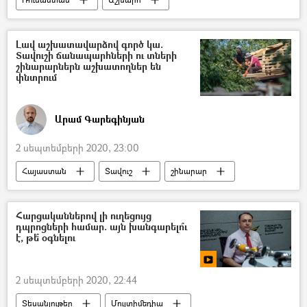
հասարակություն
Հայաստան
Օլգա Բուզովա
ինստագրամ
Լավ աշխատավարձով գործ կա.
Տավուշի ճանապարհների ու տների
երեխա
Լուսանկար
շինարարներն աշխատողներ են
փնտրում
Արամ Գարեգինյան
2 սեպտեմբերի 2020, 23:00
Հայաստան
Տավուշ
շինարար
շինարարություն
աշխատանք
աշխատատեղ
աշխատավարձ
Հարցականներով լի ուղեցույց
դպրոցների համար. այն խանգարելո՞ւ
է, թե՞ օգնելու
2 սեպտեմբերի 2020, 22:44
Տեսանյութեր
Մուլտիմեդիա