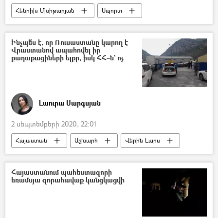
Հենրիխ Մխիթարյան
Սպորտ
Հայաստան
Աշխարհ
Հենրիխ Մխիթարյան
Ինչպե՞ս է, որ Ռուսաստանը կարող է
Վրաստանով ապահովել իր
Հայաստանի ֆուտբոլի ֆեդերացիա
քաղաքացիների ելքը, իսկ ՀՀ–ն` ոչ
ֆուտբոլ
ֆուտբոլիստ
Արսենալ
«Ռոմա» ֆուտբոլային ակումբ
Լաուրա Սարգսյան
2 սեպտեմբերի 2020, 22:01
Հայաստան
Աշխարհ
Վերին Լարս
հայեր
Վրաստանի Հանրապետություն
Հայաստանում պահեստազորի
եռամսյա զորահավաք կանցկացվի