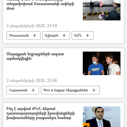
տեղափոխում Ռուսաստանի ափերի
մոտ
2 սեպտեմբերի 2020, 23:59
Ռուսաստան
Աշխարհ
ԱՄՆ
Սուզանավ
Մոսկվա
Մալաքյան եղբայրներն ազատ
արձակվեցին
2 սեպտեմբերի 2020, 23:56
Հայաստան
Գոռ և Էդգար Մալաքյաններ
ՀՀ Ոստիկանություն
Ձերբակալություն
միջադեպ
ֆուտբոլիստ
Ինչ է արվում ՔԿՀ–ներում
դատապարտյալների իրավունքների
խախտումները բացառելու համար