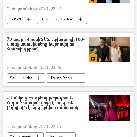
2 սեպտեմբերի 2020, 23:44
ՌԱԴԻՈ
«Նուբարաշեն» ՔԿՀ
դատապարտյալ
ծեծ
ՀՀ ՄԻՊ
79 տարի միասին են. էկվադորցի 100-
ն անց ամուսինները հայտնվել են
Գինեսի գրքում
2 սեպտեմբերի 2020, 23:29
Տեսանյութեր
Մուլտիմեդիա
Գինեսի գիրք
ամուսին
Կին
ամուսնություն
տեսանյութ
«Մանկուց էի թրենդ թելադրում»․
Օլգա Բուզովան ցույց է տվել, թե
ինչպիսին է եղել երեխա ժամանակ
2 սեպտեմբերի 2020, 23:15
Ռուսաստան
Աշխարհ