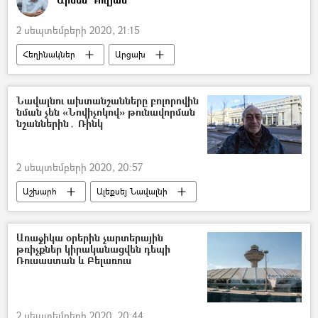
2 սեպտեմբերի 2020, 21:15
Հեղինակներ
Արցախ
Լեռնային Ղարաբաղ
Անկախության օր
ինքնորոշում
Կոսովո
Նավալնու ախտանշանները բոլորովին
նման չեն «Նովիչոկով» թունավորման
5 րոպե Դուլյանի հետ
նշաններին․ Ռինկ
2 սեպտեմբերի 2020, 20:57
Աշխարհ
Ալեքսեյ Նավալնի
Նովիչոկ
Գերմանիա
թունավորում
Առաջիկա օրերին չարտերային
թռիչքներ կիրականացվեն դեպի
Ռուսաստան և Բելառուս
2 սեպտեմբերի 2020, 20:44