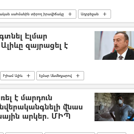
ական սահմանին տիրող իրավիճակը
Ադրբեջան
ման Թաթոյան
գտնել Էլմար
Ալիևը զայրացել է
Իլհամ Ալիև
Էլմար Մամեդյարով
ել է մարդուն
նվերականգնելի վնաս
նային արկեր. ՄԻՊ