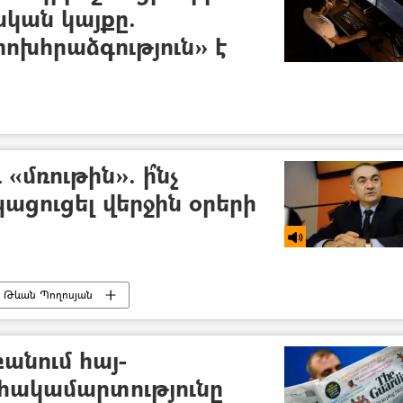
կան կայքը.
ոխհրաձգություն» է
«մռութին». ի՞նչ
ցուցել վերջին օրերի
Թևան Պողոսյան
բանում հայ-
հակամարտությունը