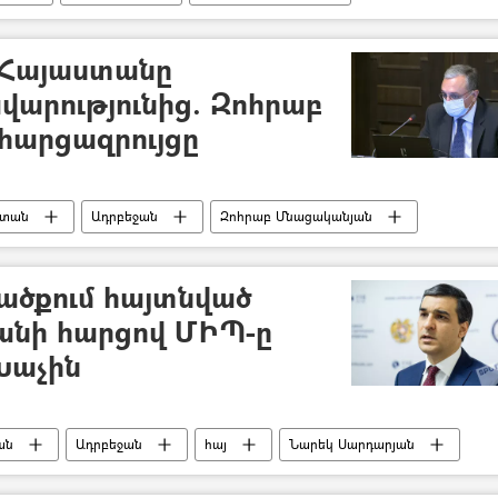
մ Հայաստանը
վարությունից. Զոհրաբ
հարցազրույցը
ստան
Ադրբեջան
Զոհրաբ Մնացականյան
ածքում հայտնված
անի հարցով ՄԻՊ-ը
Խաչին
ան
Ադրբեջան
հայ
Նարեկ Սարդարյան