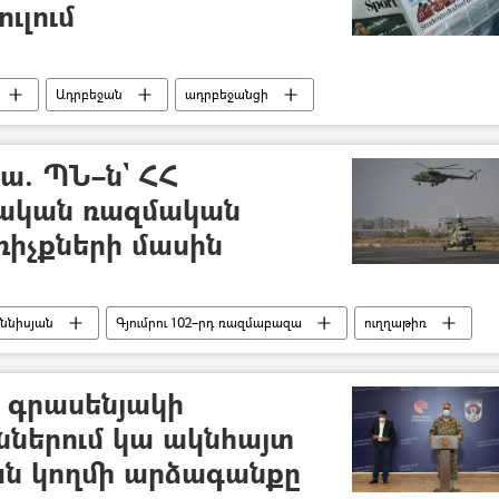
ւլում
Ադրբեջան
ադրբեջանցի
ել
Հնդկաստան
Հունաստան
Թուրքիա
ա. ՊՆ–ն` ՀՀ
սական ռազմական
ռիչքների մասին
աննիսյան
Գյումրու 102–րդ ռազմաբազա
ուղղաթիռ
 գրասենյակի
ններում կա ակնհայտ
ան կողմի արձագանքը