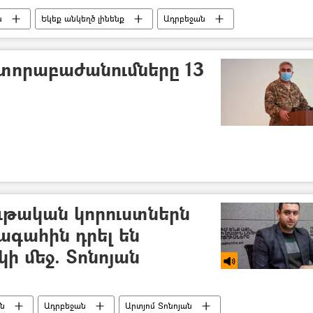
ն
Եկեք անկեղծ լինենք
Ադրբեջան
անական
Սահման
5 րոպե Դուլյանի հետ
տորաբաժանումները 13
ութական կորուստներն
գահին դրել են
ի մեջ. Տոնոյան
ն
Ադրբեջան
Արտյոմ Տոնոյան