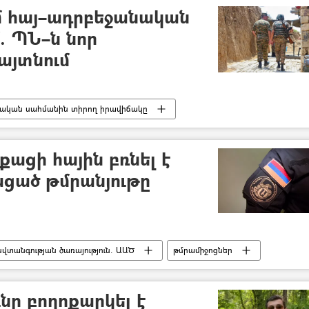
ւմ հայ–ադրբեջանական
. ՊՆ–ն նոր
հայտնում
ական սահմանին տիրող իրավիճակը
ւն (ՊՆ)
Ադրբեջան
ացի հային բռնել է
ցած թմրանյութը
վտանգության ծառայություն. ԱԱԾ
թմրամիջոցներ
ը բողոքարկել է