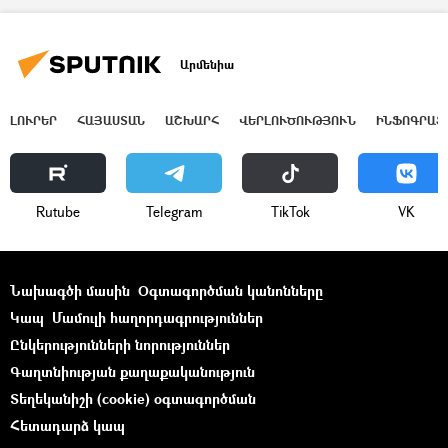
Արմենիա
ԼՈՒՐԵՐ
ՀԱՅԱՍՏԱՆ
ԱՇԽԱՐՀ
ՎԵՐԼՈՒԾՈՒԹՅՈՒՆ
ԻՆՖՈԳՐԱՖ
Rutube
Telegram
ТikТоk
VK
Նախագծի մասին
Օգտագործման կանոնները
Կապ
Մամուլի հաղորդագրություններ
Ընկերությունների նորություններ
Գաղտնիության քաղաքականություն
Տեղեկանիշի (cookie) օգտագործման
Հետադարձ կապ