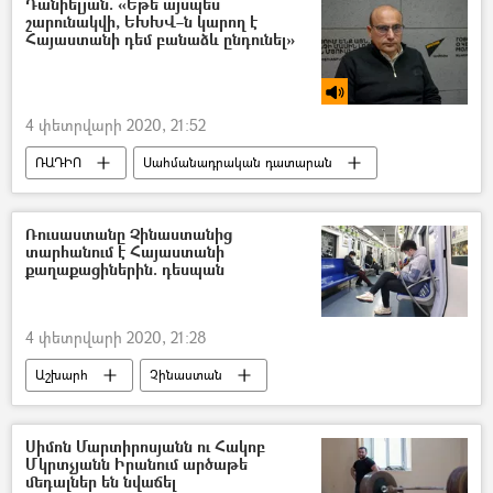
Դանիելյան. «Եթե այսպես
շարունակվի, ԵԽԽՎ–ն կարող է
Հայաստանի դեմ բանաձև ընդունել»
4 փետրվարի 2020, 21:52
ՌԱԴԻՈ
Սահմանադրական դատարան
Ստեփան Դանիելյան
Ռուսաստանը Չինաստանից
տարհանում է Հայաստանի
քաղաքացիներին. դեսպան
4 փետրվարի 2020, 21:28
Աշխարհ
Չինաստան
կորոնավիրուս
Կորոնավիրուսը աշխարհում
Սիմոն Մարտիրոսյանն ու Հակոբ
Մկրտչյանն Իրանում արծաթե
մեդալներ են նվաճել