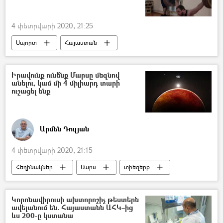
4 փետրվարի 2020, 21:25
Սպորտ
Հայաստան
Սիմոն Մարտիրոսյան
ծանրամարտ
մարզիկ
Իրավունք ունե՞նք Մարսը մեզնով
անելու, կամ մի 4 միլիարդ տարի
Իրանի Իսլամական Հանրապետություն
ուշացել ենք
մեդալ
օլիմպիադա
Հակոբ Մկրտչյան
Արմեն Դուլյան
4 փետրվարի 2020, 21:15
Հեղինակներ
Մարս
տիեզերք
տիեզերագնաց
ՌԱԴԻՈ
5 րոպե Դուլյանի հետ
Կորոնավիրուսի ախտորոշիչ թեստերն
ավելանում են. Հայաստանն ԱՀԿ–ից
ևս 200-ը կստանա