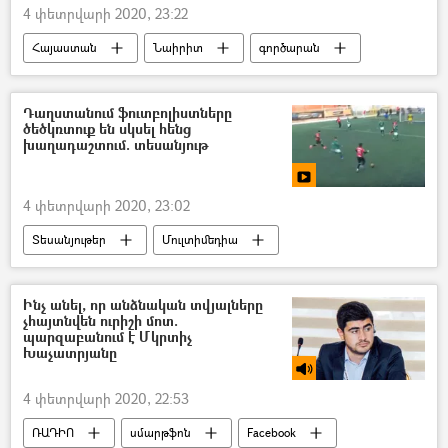
4 փետրվարի 2020, 23:22
Հայաստան
Նաիրիտ
գործարան
Դաղստանում ֆուտբոլիստները
ծեծկռտուք են սկսել հենց
խաղադաշտում. տեսանյութ
4 փետրվարի 2020, 23:02
Տեսանյութեր
Մուլտիմեդիա
ֆուտբոլ
տեսանյութ
ծեծ
Ծեծկռտուք
Ինչ անել, որ անձնական տվյալները
չհայտնվեն ուրիշի մոտ.
պարզաբանում է Մկրտիչ
Խաչատրյանը
4 փետրվարի 2020, 22:53
ՌԱԴԻՈ
սմարթֆոն
Facebook