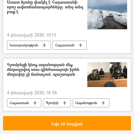
Առատ ձյունը փակել է Հայաստանի
որոշ ավտոճանապարհները. տեղ-տեղ
բուք է
4 փետրվարի 2020, 19:13
հասարակություն
Հայաստան
Ճանապարհ
ձյուն
ձմեռ
ՀՀ Ոստիկանություն
Գյումրեցի կնոջ սպանության մեջ
մեղադրվող ռուս զինծառայողն իրեն
ՀՀ արտակարգ իրավիճակների նախարարություն (ԱԻՆ)
մեղավոր չի ճանաչում. պաշտպան
4 փետրվարի 2020, 18:56
Հայաստան
Գյումրի
Սպանություն
Եվս 20 հոդված