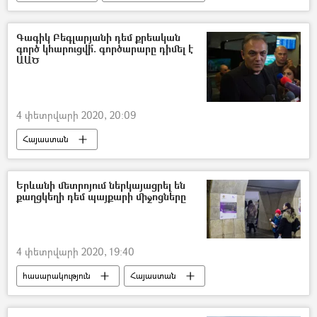
մշակույթ
Ջամալա
Համերգ
Երևան
երևանցիներ
Գագիկ Բեգլարյանի դեմ քրեական
գործ կհարուցվի՞. գործարարը դիմել է
ԱԱԾ
4 փետրվարի 2020, 20:09
Հայաստան
ՀՀ ազգային անվտանգության ծառայություն. ԱԱԾ
Գագիկ Բեգլարյան
Կաշառք
Երևանի մետրոյում ներկայացրել են
քաղցկեղի դեմ պայքարի միջոցները
Քրեական գործ
4 փետրվարի 2020, 19:40
հասարակություն
Հայաստան
քաղցկեղ
Ցուցահանդես