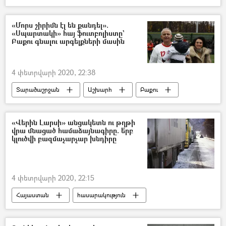
«Մորս շիրիմն էլ են քանդել».
«Սպարտակի» հայ ֆուտբոլիստը`
Բաքու գնալու արգելքների մասին
4 փետրվարի 2020, 22:38
Տարածաշրջան
Աշխարհ
Բաքու
հայ
ֆուտբոլիստ
գերեզման
մայր
«Վերին Լարսի» անցակետն ու թղթի
վրա մնացած համաձայնագիրը. ե՞րբ
կլուծվի բազմաչարչար խնդիրը
4 փետրվարի 2020, 22:15
Հայաստան
հասարակություն
Վերին Լարս
քննարկում
համաձայնագիր