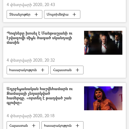
4 փետրվարի 2020, 20:43
Տեսանյութեր
Մուլտիմեդիա
քաղցկեղ
Sputnik զրույց
Պոզները խոսել է Մանթաշյանի ու
Էյվազովի միջև ծագած սկանդալի
մասին
4 փետրվարի 2020, 20:32
հասարակություն
Հայաստան
Վլադիմիր Պոզներ
Ռուզան Մանթաշյան
Յուսիֆ Էյվազով
Ադրբեջանական հաշվեհամարն ու
Ջամալայի չեղարկված
համերգը. «որտե՞ղ է թաղված շան
գլուխը»
4 փետրվարի 2020, 20:18
Հայաստան
հասարակություն