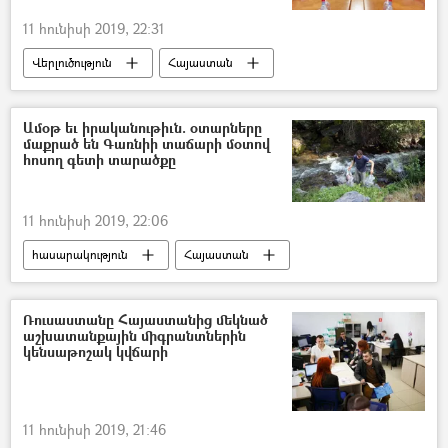
11 հունիսի 2019, 22:31
Վերլուծություն
Հայաստան
Բակո Սահակյան
Նիկոլ Փաշինյան
Վիտալի Բալասանյան
Ամօթ եւ իրականութիւն. օտարները
մաքրած են Գառնիի տաճարի մօտով
հոսող գետի տարածքը
11 հունիսի 2019, 22:06
հասարակություն
Հայաստան
Զբոսաշրջիկ
Sputnik Արմենիան` արևմտահայերենով
Ռուսաստանը Հայաստանից մեկնած
աշխատանքային միգրանտներին
կենսաթոշակ կվճարի
11 հունիսի 2019, 21:46