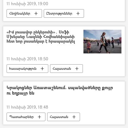
11 հունիսի 2019, 19:00
Հեղինակներ
Ընտրություններ
Գագիկ Ծառուկյան
Նիկոլ Փաշինյան
«Իմ քայլը» դաշինք
«Իմ լուսավոր ընկերուհի»․ Սոֆի
Մխեյանը Նազենի Հովհաննիսյանի
Բարգավաճ Հայաստան կուսակցություն (ԲՀԿ)
հետ նոր լուսանկար է հրապարակել
11 հունիսի 2019, 18:50
հասարակություն
Հայաստան
Նազենի Հովհաննիսյան
Սոֆի Մխեյան
Լուսանկար
Կրակոցներ Առատաշենում. սպանվածները քույր
ու եղբայր են
11 հունիսի 2019, 18:48
Պատահարներ
Հայաստան
Սպանություն
կրակոց
Արմավիր