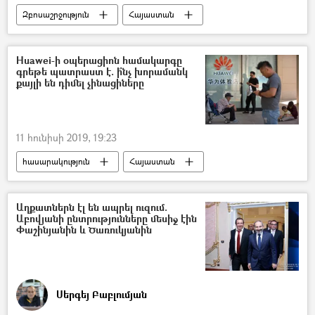
Զբոսաշրջություն
Հայաստան
Զբոսաշրջիկ
Huawei-ի օպերացիոն համակարգը
գրեթե պատրաստ է. ի՞նչ խորամանկ
քայլի են դիմել չինացիները
11 հունիսի 2019, 19:23
հասարակություն
Հայաստան
Աշխարհ
սմարթֆոն
Տեխնիկա և նորարարություններ
Աղքատներն էլ են ապրել ուզում.
Աբովյանի ընտրությունները մեսիջ էին
Փաշինյանին և Ծառուկյանին
Սերգեյ Բաբլումյան