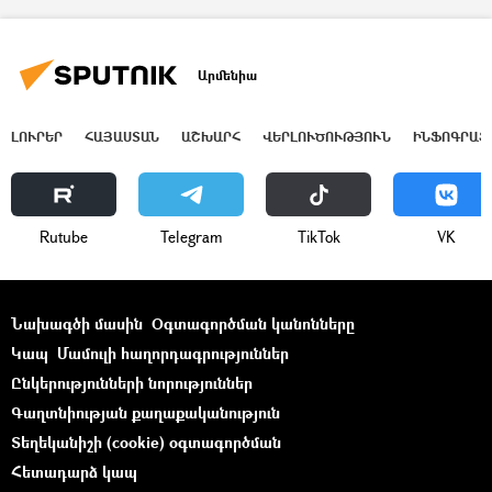
Արմենիա
ԼՈՒՐԵՐ
ՀԱՅԱՍՏԱՆ
ԱՇԽԱՐՀ
ՎԵՐԼՈՒԾՈՒԹՅՈՒՆ
ԻՆՖՈԳՐԱՖ
Rutube
Telegram
ТikТоk
VK
Նախագծի մասին
Օգտագործման կանոնները
Կապ
Մամուլի հաղորդագրություններ
Ընկերությունների նորություններ
Գաղտնիության քաղաքականություն
Տեղեկանիշի (cookie) օգտագործման
Հետադարձ կապ