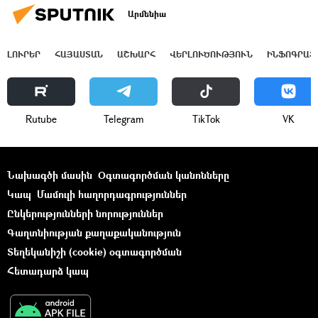
Արմենիա
ԼՈՒՐԵՐ
ՀԱՅԱՍՏԱՆ
ԱՇԽԱՐՀ
ՎԵՐԼՈՒԾՈՒԹՅՈՒՆ
ԻՆՖՈԳՐԱՖ
Rutube
Telegram
ТikТоk
VK
Նախագծի մասին
Օգտագործման կանոնները
Կապ
Մամուլի հաղորդագրություններ
Ընկերությունների նորություններ
Գաղտնիության քաղաքականություն
Տեղեկանիշի (cookie) օգտագործման
Հետադարձ կապ