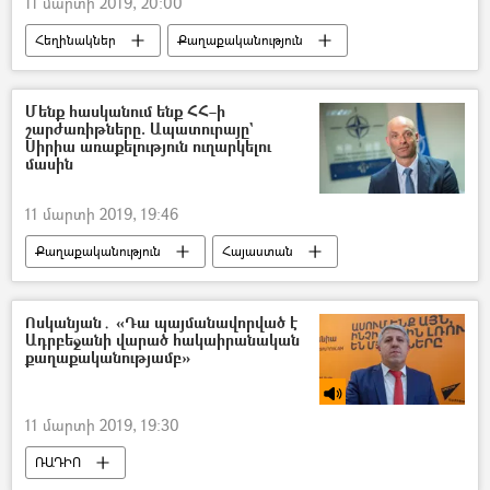
11 մարտի 2019, 20:00
Հեղինակներ
Քաղաքականություն
Հայաստան
ԵԱՀԿ Մինսկի Խումբ
Արմեն Աշոտյան
Նիկոլ Փաշինյան
Մենք հասկանում ենք ՀՀ–ի
շարժառիթները. Ապատուրայը`
Նաիրա Զոհրաբյան
Ադրբեջան
Սիրիա առաքելություն ուղարկելու
մասին
Իլհամ Ալիև
11 մարտի 2019, 19:46
Քաղաքականություն
Հայաստան
ՆԱՏՕ
Սիրիա
Ոսկանյան․ «Դա պայմանավորված է
Ադրբեջանի վարած հակաիրանական
քաղաքականությամբ»
11 մարտի 2019, 19:30
ՌԱԴԻՈ