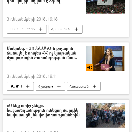
դին. վայրի աղվեսն է օգնել
3 դեկտեմբերի 2018, 19:18
Պատահարներ
Հայաստան
Ռուսաստան
Աշխարհ
Մակունց. «ՅՈւՆԵՍԿՕ-ն քոչարին
ճանաչել է որպես ՀՀ ոչ նյութական
մշակութային ժառանգության մաս»
3 դեկտեմբերի 2018, 19:11
ՌԱԴԻՈ
մշակույթ
Հայաստան
Լիլիթ Մակունց
«Մենք ուրիշ չենք».
հաշմանդամություն ունեցող մարդիկ
հավատացե՞լ են փոփոխություններին