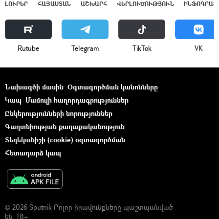
ԼՈՒՐԵՐ
ՀԱՅԱՍՏԱՆ
ԱՇԽԱՐՀ
ՎԵՐԼՈՒԾՈՒԹՅՈՒՆ
ԻՆՖՈԳՐԱՖ
Rutube
Telegram
ТikТоk
VK
Նախագծի մասին
Օգտագործման կանոնները
Կապ
Մամուլի հաղորդագրություններ
Ընկերությունների նորություններ
Գաղտնիության քաղաքականություն
Տեղեկանիշի (cookie) օգտագործման
Հետադարձ կապ
© 2026 Sputnik Բոլոր իրավունքները պաշտպանված
են. 18+