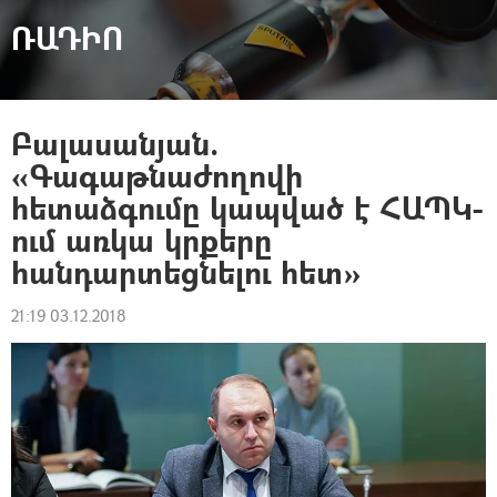
ՌԱԴԻՈ
Բալասանյան.
«Գագաթնաժողովի
հետաձգումը կապված է ՀԱՊԿ-
ում առկա կրքերը
հանդարտեցնելու հետ»
21:19 03.12.2018