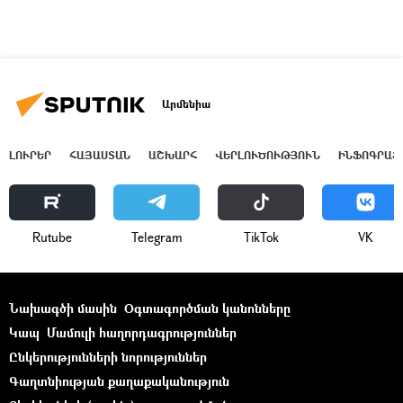
Արմենիա
ԼՈՒՐԵՐ
ՀԱՅԱՍՏԱՆ
ԱՇԽԱՐՀ
ՎԵՐԼՈՒԾՈՒԹՅՈՒՆ
ԻՆՖՈԳՐԱՖ
Rutube
Telegram
ТikТоk
VK
Նախագծի մասին
Օգտագործման կանոնները
Կապ
Մամուլի հաղորդագրություններ
Ընկերությունների նորություններ
Գաղտնիության քաղաքականություն