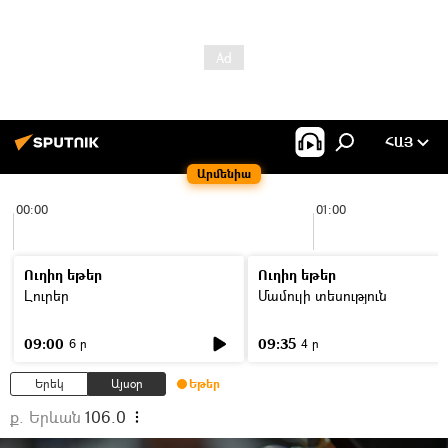
ՀԱՅ
Արմենիա
00:00
01:00
Ուղիղ եթեր
Ուղիղ եթեր
Լուրեր
Մամուլի տեսություն
09:00
09:35
6 ր
4 ր
Երեկ
Այսօր
Եթեր
ք. Երևան
106.0