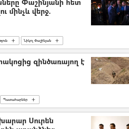
երը Փաշինյանի հետ
ւ մինչև վերջ.
յուն
Նիկոլ Փաշինյան
ակոցից զինծառայող է
Պատահարներ
խարար Սուրեն