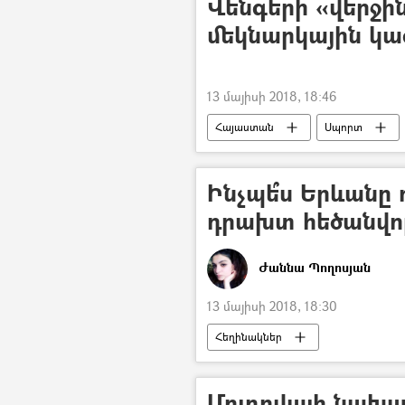
Վենգերի «վերջի
մեկնարկային կազ
13 մայիսի 2018, 18:46
Հայաստան
Սպորտ
Ինչպե՞ս Երևանը
դրախտ հեծանվո
Ժաննա Պողոսյան
13 մայիսի 2018, 18:30
Հեղինակներ
Մոլդովայի նախա