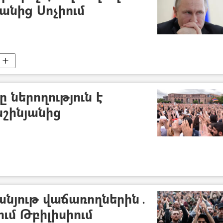
անից Սոչիում
 ներողություն է
աշինյանից
նյութ վաճառողներին․
նում Թբիլիսիում