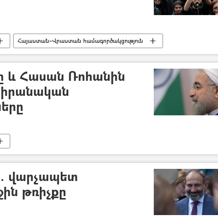
Հայաստան–Վրաստան համագործակցություն
ը և Հասան Ռոհանին
յ-իրանական
ները
ը». վարչապետ
ին թռիչքը