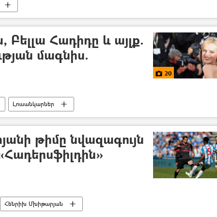
 Բելլա Հադիդը և այլք.
ւթյան մագնիս.
20
Լուսանկարներ
անի թիմը նվազագույն
«Հադերսֆիլդին»
Հենրիխ Մխիթարյան