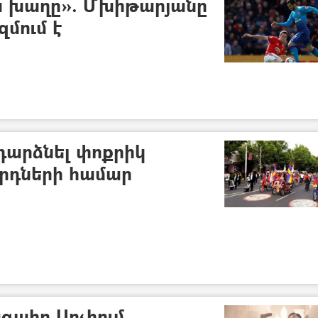
ն խաղը». Մխիթարյանը
մում է
 դարձնել փոքրիկ
րդների համար
գահը Սոչիում