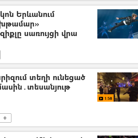
նկոն Երևանում
Ախթամար»
ւզիքլը սառույցի վրա
արիզում տեղի ունեցած
մասին․տեսանյութ
1:58