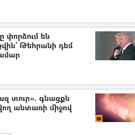
ը փորձում են
վին` Թեհրանի դեմ
համար
զ տուր». գնացքն
հվող անտառի միջով