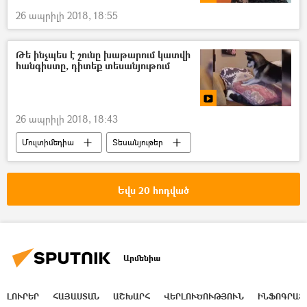
26 ապրիլի 2018, 18:55
Թե ինչպես է շունը խաթարում կատվի
հանգիստը, դիտեք տեսանյութում
26 ապրիլի 2018, 18:43
Մուլտիմեդիա
Տեսանյութեր
Եվս 20 հոդված
Արմենիա
ԼՈՒՐԵՐ
ՀԱՅԱՍՏԱՆ
ԱՇԽԱՐՀ
ՎԵՐԼՈՒԾՈՒԹՅՈՒՆ
ԻՆՖՈԳՐԱՖ