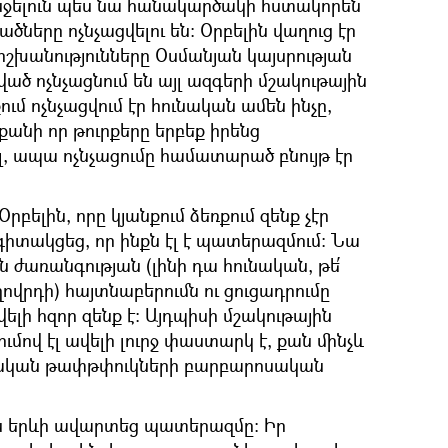
նջելուն պես նա հանակարծակի հստակորեն
ները ոչնչացվելու են։ Օրբելին վաղուց էր
իշխանությունները Օսմանյան կայսրության
ծ ոչնչացնում են այլ ազգերի մշակութային
ւմ ոչնչացվում էր հունական ամեն ինչը,
 քանի որ թուրքերը երբեք իրենց
ել, ապա ոչնչացումը համատարած բնույթ էր
բելին, որը կյանքում ձեռքում զենք չէր
 գիտակցեց, որ ինքն էլ է պատերազմում։ Նա
ն ժառանգության (լինի դա հունական, թե՛
ողովրդի) հայտնաբերումն ու ցուցադրումը
լի հզոր զենք է։ Այդպիսի մշակութային
մով էլ ավելի լուրջ փաստարկ է, քան մինչև
քական թափթփուկների բարբարոսական
լին երևի ավարտեց պատերազմը։ Իր