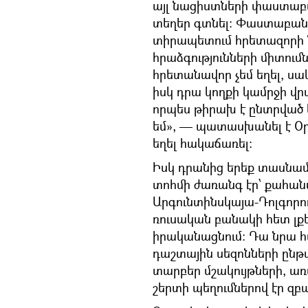
այլ նացիստների փաստաբա
տեղեր գտնել։ Փաստաբանն
տիրապետում հրետազորի ն
հրաձգությունների միտում
հրետանավոր չեմ եղել, սակ
իսկ դրա կողքի կամրջի վր
որպես թիրախ է ընտրված 
եմ», — պատասխանել է Օրբ
եղել հակաճառել։
Իսկ դրանից երեք տասնամ
տոհմի ժառանգ էր՝ քահան
Արգունտինսկայա-Դոլգորու
ռուսական բանակի հետ լքե
իրականացնում։ Դա նրա հ
դաշտային սեզոնների ընթա
տարբեր մշակույթների, առ
շերտի պեղումներով էր զբա