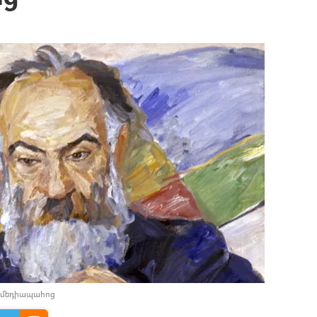
 մեդիապահոց