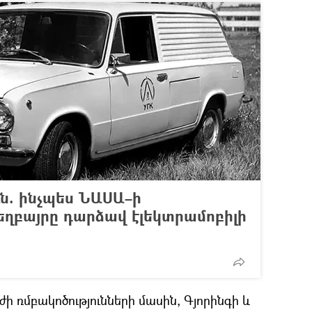
ւն. ինչպես ՆԱՍԱ–ի
եղբայրը դարձավ էլեկտրամոբիլի
ժի ռմբակոծությունների մասին, Գյորինգի և