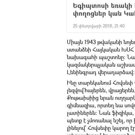
Եգիպտոսի եռակի 
փողոցներ կան Կահ
25 փետրվարի 2018, 21:40
Միայն 1943 թվականի նոյե
ստանձնի Հայկական ԽՍՀ Գ
նախագահի պաշտոնը։ Նա 
կազմակերպչական աշխատ
Լենինգրադ վերադարձավ։
Ինը տարեկանում Հովսեփ Օ
լեզվով`հայերեն, վրացերե
Քութաիսիից նրան ուղղարկ
գիմնազիա, որտեղ նա սովո
լատիներեն։ Նաև ֆիզիկա, 
պետք է չմոռանալ նշել, ո
լինելով՝ Հովսեփը կարող 