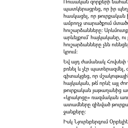
Ռուսական զորքերի նահա
պատկերացրեց, որ իր պեղած
հասկացել, որ թուրքական 
ամբողջ տարածքում մտածվա
հուշարձանները։ Արևմուտքո
արևելքում` հայկականը, ու
հուշարձանները չեն ուենց
կրում։
Եվ այդ ժամանակ Հովսեփ Օր
բռնել և չէր պատերազմել,
գիտակցեց, որ մշակութայի
հայկական, թե՛ որևէ այլ ժ
թուրքական յաթաղանից ավե
«կրակոցը» ռազմական առու
ատամները զինված թուր
ջանքերը։
Իսկ Նյուրնբերգում Օրբե