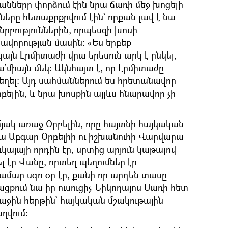
նները փորձում էին նրա ճառի մեջ խոցելի
երը հետաքրքրվում էին՝ որքան լավ է նա
րբություններին, որպեսզի խոսի
նավորության մասին։ «Ես երբեք
այն Էրմիտաժի վրա երեսուն արկ է ընկել,
ա`միայն մեկ։ Ակնհայտ է, որ Էրմիտաժը
եղել։ Այդ սահմաններում ես հրետանավոր
ելին, և նրա խոսքին այլևս հնարավոր չի
յակ առաջ Օրբելին, որը հայտնի հայկական
ա Աբգար Օրբելիի ու իշխանուհի Վարվարա
կայայի որդին էր, սրտից արյուն կաթալով
լ էր Վանը, որտեղ պեղումներ էր
ամար սգո օր էր, քանի որ արդեն տասը
ցքում նա իր ուսուցիչ Նիկողայոս Մառի հետ
աջին հերթին` հայկական մշակութային
ղվում։