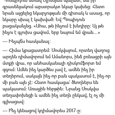
Պոմպիդուն մտավ Ելիսեյան պալատ, նա իր
գրասենյակում աբստրակտ նկար կախեց: Հետո
նրան այցելեց նկարչության մի գիտակ և ասաց, որ
նկարը սխալ է կախված: Եվ Պոպիդուն
բացականչեց. «Ահա, թե ինչում է խնդիրը: Այ թե
ինչու է գլուխս ցավում, երբ նայում եմ վրան…»
— Ինչպե՞ս հասկանալ:
— Հիմա կբացատրեմ: Մոսկվայում, որտեղ վաղուց
արդեն դիմավորում եմ Ամանորս, ինձ բռնացրի այն
մտքի վրա, որ անհասկանալի դիսկոմֆորտ եմ
զգում: Ամեն ինչ կարծես լավ է, ամեն ինչ իր
տեղերում, սակայն ինչ-որ բան պակասում է, ինչ-որ
մի բան այն չէ: Հետո հասկացա` ծնողներս են
պակասում: Առաջին հերթին: Նրանց Մոսկվա
տեղափոխեցի և ամեն ինչ տեղն ընկավ, էլ ոչ մի
գլխացավ:
— Ի՞նչ կենացով կդիմավորես 2017-ը: