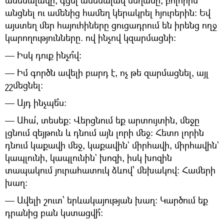
ամենալավը, գցել ամենալավ սեղանը, բոլորին
անցնել ու ամենից համեղ կերակրել հյուրերին: Եվ
այստեղ մեր հայուհիները ցուցադրում են իրենց ողջ
կարողությունները. ով ինչով կզարմացնի:
— Իսկ դուք ինչո՞վ:
— Իմ գործն ավելի բարդ է, ոչ թե զարմացնել, այլ
շշմեցնել:
— Այդ ինչպե՞ս:
— Ահա՛, տեսեք: Վերցնում եք արտույտին, մեջը
լցնում զեյթուն և դնում այն լորի մեջ: Հետո լորին
դնում կաքավի մեջ, կաքավին` միրհավի, միրհավին`
կապլունի, կապլունին` խոզի, իսկ խոզին
տապակում յուրահատուկ ձևով՝ մեխակով: Համերի
խաղ:
— Ավելի շուտ՝ երևակայության խաղ: Կարծում եք
դրանից բան կստացվի՞: