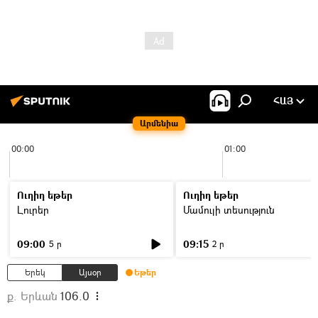
ՀԱՅ
Արմենիա
00:00
01:00
Ուղիղ եթեր
Ուղիղ եթեր
Լուրեր
Մամուլի տեսություն
09:00
09:15
5 ր
2 ր
Երեկ
Այսօր
Եթեր
ք. Երևան
106.0