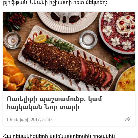
քյուֆթան՝ Սևանի իշխատի հետ մեկտեղ:
Ուտելիքի պաշտամունք, կամ
հայկական Նոր տարի
1 հունվարի 2017, 22:37
Հայրենակիցների ամենամտերմիկ շրջանին