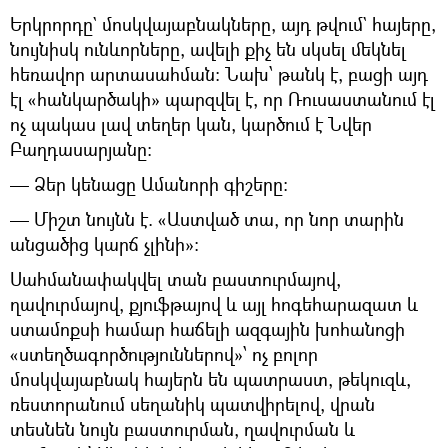
Երկրորդը` մոսկվայաբնակները, այդ թվում` հայերը,
նույնիսկ ունևորները, ավելի քիչ են սկսել մեկնել
հեռավոր արտասահման: Նախ՝ թանկ է, բացի այդ
էլ «հանկարծակի» պարզվել է, որ Ռուսաստանում էլ
ոչ պակաս լավ տեղեր կան, կարծում է Նվեր
Բաղդասարյանը:
— Ձեր կենացը Ամանորի գիշերը:
— Միշտ նույնն է. «Աստված տա, որ նոր տարին
անցածից կարճ չլինի»:
Սահմանափակվել տան բաստուրմայով,
ղավուրմայով, քյուֆթայով և այլ հոգեհարազատ և
ստամոքսի համար հաճելի ազգային խոհանոցի
«ստեղծագործություններով»՝ ոչ բոլոր
մոսկվայաբնակ հայերն են պատրաստ, թեկուզև,
ռեստորանում սեղանիկ պատվիրելով, վրան
տեսնեն նույն բաստուրման, ղավուրման և