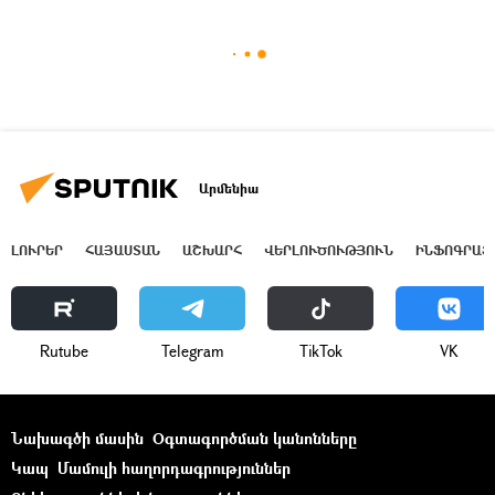
Արմենիա
ԼՈՒՐԵՐ
ՀԱՅԱՍՏԱՆ
ԱՇԽԱՐՀ
ՎԵՐԼՈՒԾՈՒԹՅՈՒՆ
ԻՆՖՈԳՐԱՖ
Rutube
Telegram
ТikТоk
VK
Նախագծի մասին
Օգտագործման կանոնները
Կապ
Մամուլի հաղորդագրություններ