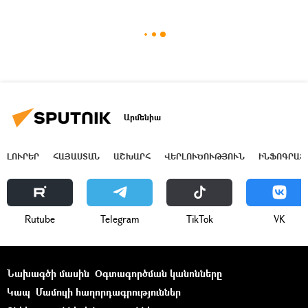
Արմենիա
ԼՈՒՐԵՐ
ՀԱՅԱՍՏԱՆ
ԱՇԽԱՐՀ
ՎԵՐԼՈՒԾՈՒԹՅՈՒՆ
ԻՆՖՈԳՐԱՖ
Rutube
Telegram
ТikТоk
VK
Նախագծի մասին
Օգտագործման կանոնները
Կապ
Մամուլի հաղորդագրություններ