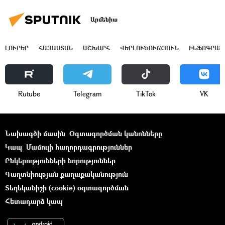
Արմենիա
ԼՈՒՐԵՐ
ՀԱՅԱՍՏԱՆ
ԱՇԽԱՐՀ
ՎԵՐԼՈՒԾՈՒԹՅՈՒՆ
ԻՆՖՈԳՐԱՖ
Rutube
Telegram
ТikТоk
VK
Նախագծի մասին
Օգտագործման կանոնները
Կապ
Մամուլի հաղորդագրություններ
Ընկերությունների նորություններ
Գաղտնիության քաղաքականություն
Տեղեկանիշի (cookie) օգտագործման
Հետադարձ կապ