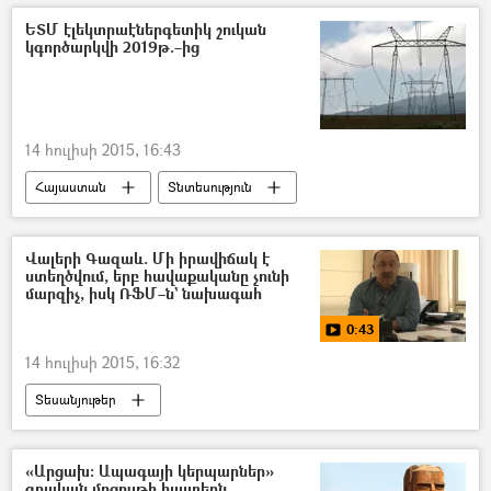
ԵՏՄ էլեկտրաէներգետիկ շուկան
կգործարկվի 2019թ.–ից
14 հուլիսի 2015, 16:43
Հայաստան
Տնտեսություն
Վալերի Գազաև. Մի իրավիճակ է
ստեղծվում, երբ հավաքականը չունի
մարզիչ, իսկ ՌՖՄ–ն` նախագահ
0:43
14 հուլիսի 2015, 16:32
Տեսանյութեր
«Արցախ։ Ապագայի կերպարներ»
գրական մրցույթի հայտերն