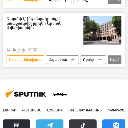
դատ
Հայտնի է` ինչ մեղադրանք է
առաջադրվել բլոգեր Արտակ
Ավետիսյանին
14 մայիսի, 19:30
Արտակ Ավետիսյան
Հայաստան
Բլոգեր
Եվս
2
ՀՀ քննչական կոմիտե
Քրեական գործ
Արմենիա
ԼՈՒՐԵՐ
ՀԱՅԱՍՏԱՆ
ԱՇԽԱՐՀ
ՎԵՐԼՈՒԾՈՒԹՅՈՒՆ
ԻՆՖՈԳՐԱՖ