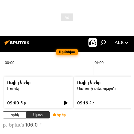
ՀԱՅ
Արմենիա
00:00
01:00
Ուղիղ եթեր
Ուղիղ եթեր
Լուրեր
Մամուլի տեսություն
09:00
09:15
5 ր
2 ր
Երեկ
Այսօր
Եթեր
ք. Երևան
106.0