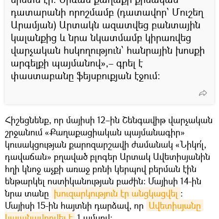
դատարանի որոշմամբ (դատավոր՝ Մուշեղ
Արամյան) Արտակն ազատվեց բանտային
կալանքից և նրա նկատմամբ կիրառվեց
վարչական հսկողություն՝ հանրային խոսքի
արգելքի պայմանով»,– գրել է
փաստաբանը ֆեյսբուքյան էջում։
Հիշեցնենք, որ մայիսի 12–ին Շենգավիթ վարչական
շրջանում «Քաղաքացիական պայմանագիր»
կուսակցության քարոզարշավի ժամանակ «Նիկո՛լ,
դավաճան» բղաված բլոգեր Արտակ Ավետիսյանին
հղի կնոջ աչքի առաջ բռնի կերպով բերման էին
ենթարկել ոստիկանության բաժին։ Մայիսի 14-ին
նրա տանը
խուզարկություն էր անցկացվել
։
Մայիսի 15-ին հայտնի դարձավ, որ
Ավետիսյանը 
կալանավորվել է
1 ամսով։