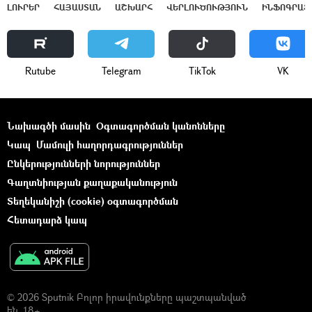
ԼՈՒՐԵՐ
ՀԱՅԱՍՏԱՆ
ԱՇԽԱՐՀ
ՎԵՐԼՈՒԾՈՒԹՅՈՒՆ
ԻՆՖՈԳՐԱՖ
Rutube
Telegram
ТikТоk
VK
Նախագծի մասին
Օգտագործման կանոնները
Կապ
Մամուլի հաղորդագրություններ
Ընկերությունների նորություններ
Գաղտնիության քաղաքականություն
Տեղեկանիշի (cookie) օգտագործման
Հետադարձ կապ
© 2026 Sputnik Բոլոր իրավունքները պաշտպանված
են. 18+