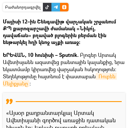
Բաժանորդագրվել
Մայիսի 12–ին Շենգավիթ վարչական շրջանում
ՔՊ քարոզարշավի ժամանակ «Նիկո՛լ,
դավաճան» բղաված բլոգերին բերման էին
ենթարկել հղի կնոջ աչքի առաջ։
ԵՐԵՎԱՆ, 10 հունիսի – Sputnik.
Բլոգեր Արտակ
Ավետիսյանն ազատվեց բանտային կալանքից, նրա
նկատմամբ կիրառվեց վարչական հսկողություն։
Տեղեկությունը հայտնում է փաստաբան
 Ռուբեն 
Մելիքյանը
։
«Այսօր քաղբանտարկյալ Արտակ
Ավետիսյանի գործով առաջին դատական
նիստն էր։ Երևան քաղաքի քրեական