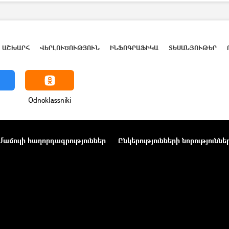
աք
Նախիջևան
ԱՇԽԱՐՀ
ՎԵՐԼՈՒԾՈՒԹՅՈՒՆ
ԻՆՖՈԳՐԱՖԻԿԱ
ՏԵՍԱՆՅՈՒԹԵՐ
Odnoklassniki
Մամուլի հաղորդագրություններ
Ընկերությունների նորություննե