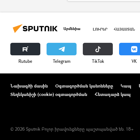
քահանա
Վարժական հավ
Արմենիա
ԼՈՒՐԵՐ
ՀԱՅԱՍՏԱՆ
Rutube
Telegram
ТikТоk
VK
Նախագծի մասին
Օգտագործման կանոնները
Կապ
Տեղեկանիշի (cookie) օգտագործման
Հետադարձ կապ
© 2026 Sputnik Բոլոր իրավունքները պաշտպանված են. 18+