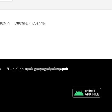
ՌԱԴԻՈ
ՄԱՄՈՒԼԻ ԿԵՆՏՐՈՆ
ր
Գաղտնիության քաղաքականություն