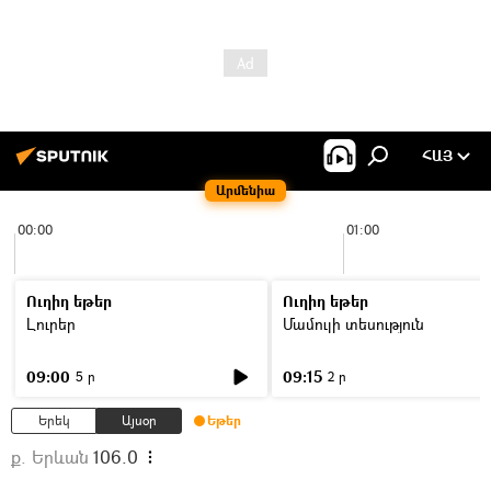
ՀԱՅ
Արմենիա
00:00
01:00
Ուղիղ եթեր
Ուղիղ եթեր
Լուրեր
Մամուլի տեսություն
09:00
09:15
5 ր
2 ր
Երեկ
Այսօր
Եթեր
ք. Երևան
106.0