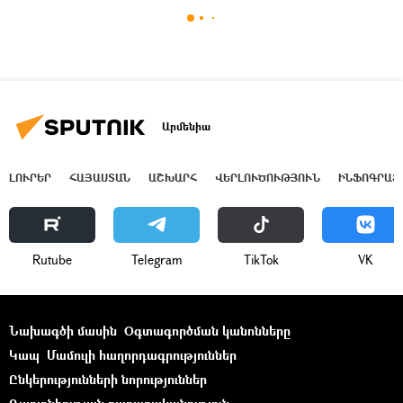
Արմենիա
ԼՈՒՐԵՐ
ՀԱՅԱՍՏԱՆ
ԱՇԽԱՐՀ
ՎԵՐԼՈՒԾՈՒԹՅՈՒՆ
ԻՆՖՈԳՐԱՖ
Rutube
Telegram
ТikТоk
VK
Նախագծի մասին
Օգտագործման կանոնները
Կապ
Մամուլի հաղորդագրություններ
Ընկերությունների նորություններ