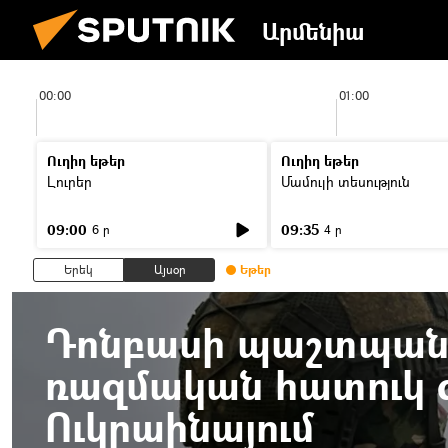
Արմենիա
00:00
01:00
Ուղիղ եթեր
Ուղիղ եթեր
Լուրեր
Մամուլի տեսություն
09:00
09:35
6 ր
4 ր
Երեկ
Այսօր
Եթեր
Դոնբասի պաշտպանո
ռազմական հատուկ գ
Ուկրաինայում