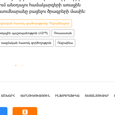
ւմ անօդաչու համակարգերի առաջին
սումնարանը բացելու ծրագրերի մասին։
մական հատուկ գործողությունը Ուկրաինայում
օդային պաշտպանություն (ՀՕՊ)
Ռուսաստան
ռազմական հատուկ գործողություն
Ուկրաինա
ԱՇԽԱՐՀ
ՎԵՐԼՈՒԾՈՒԹՅՈՒՆ
ԻՆՖՈԳՐԱՖԻԿԱ
ՏԵՍԱՆՅՈՒԹԵՐ