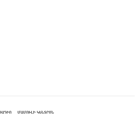
ՌԱԴԻՈ
ՄԱՄՈՒԼԻ ԿԵՆՏՐՈՆ