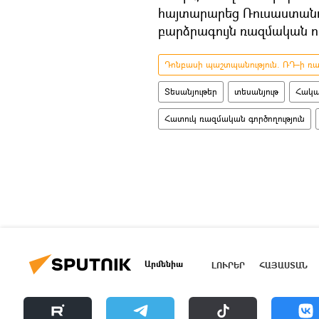
հայտարարեց Ռուսաստանո
բարձրագույն ռազմական ու
Դոնբասի պաշտպանություն. ՌԴ–ի ռազ
Տեսանյութեր
տեսանյութ
Հակա
Հատուկ ռազմական գործողություն
Արմենիա
ԼՈՒՐԵՐ
ՀԱՅԱՍՏԱՆ