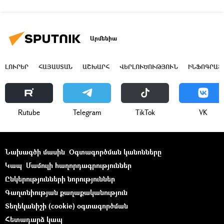
Արմենիա
ԼՈՒՐԵՐ
ՀԱՅԱՍՏԱՆ
ԱՇԽԱՐՀ
ՎԵՐԼՈՒԾՈՒԹՅՈՒՆ
ԻՆՖՈԳՐԱՖ
Rutube
Telegram
ТikТоk
VK
Նախագծի մասին
Օգտագործման կանոնները
Կապ
Մամուլի հաղորդագրություններ
Ընկերությունների նորություններ
Գաղտնիության քաղաքականություն
Տեղեկանիշի (cookie) օգտագործման
Հետադարձ կապ