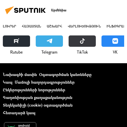
Արմենիա
ԼՈՒՐԵՐ
ՀԱՅԱՍՏԱՆ
ԱՇԽԱՐՀ
ՎԵՐԼՈՒԾՈՒԹՅՈՒՆ
ԻՆՖՈԳՐԱՖ
Rutube
Telegram
ТikТоk
VK
Նախագծի մասին
Օգտագործման կանոնները
Կապ
Մամուլի հաղորդագրություններ
Ընկերությունների նորություններ
Գաղտնիության քաղաքականություն
Տեղեկանիշի (cookie) օգտագործման
Հետադարձ կապ