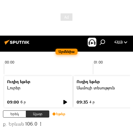
ՀԱՅ
Արմենիա
00:00
01:00
Ուղիղ եթեր
Ուղիղ եթեր
Լուրեր
Մամուլի տեսություն
09:00
09:35
6 ր
4 ր
Երեկ
Այսօր
Եթեր
ք. Երևան
106.0