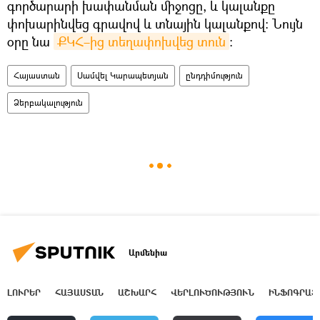
գործարարի խափանման միջոցը, և կալանքը
փոխարինվեց գրավով և տնային կալանքով։ Նույն
օրը նա
ՔԿՀ–ից տեղափոխվեց տուն
։
Հայաստան
Սամվել Կարապետյան
ընդդիմություն
Ձերբակալություն
Արմենիա
ԼՈՒՐԵՐ
ՀԱՅԱՍՏԱՆ
ԱՇԽԱՐՀ
ՎԵՐԼՈՒԾՈՒԹՅՈՒՆ
ԻՆՖՈԳՐԱՖ