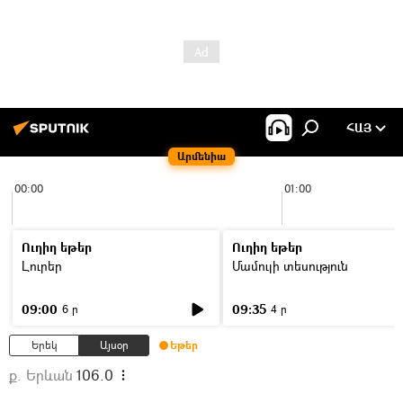
ՀԱՅ
Արմենիա
00:00
01:00
Ուղիղ եթեր
Ուղիղ եթեր
Լուրեր
Մամուլի տեսություն
09:00
09:35
6 ր
4 ր
Երեկ
Այսօր
Եթեր
ք. Երևան
106.0