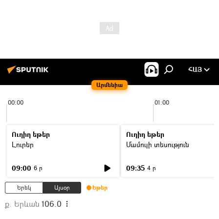
ՀԱՅ
Արմենիա
00:00
01:00
Ուղիղ եթեր
Ուղիղ եթեր
Լուրեր
Մամուլի տեսություն
09:00
09:35
6 ր
4 ր
Երեկ
Այսօր
Եթեր
ք. Երևան
106.0