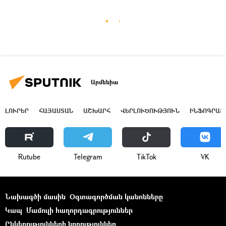
Արմենիա
ԼՈՒՐԵՐ
ՀԱՅԱՍՏԱՆ
ԱՇԽԱՐՀ
ՎԵՐԼՈՒԾՈՒԹՅՈՒՆ
ԻՆՖՈԳՐԱՖ
Rutube
Telegram
ТikТоk
VK
Նախագծի մասին
Օգտագործման կանոնները
Կապ
Մամուլի հաղորդագրություններ
Ընկերությունների նորություններ