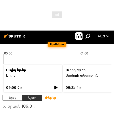
ՀԱՅ
Արմենիա
00:00
01:00
Ուղիղ եթեր
Ուղիղ եթեր
Լուրեր
Մամուլի տեսություն
09:00
09:35
6 ր
4 ր
Երեկ
Այսօր
Եթեր
ք. Երևան
106.0