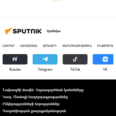
Արմենիա
ԼՈՒՐԵՐ
ՀԱՅԱՍՏԱՆ
ԱՇԽԱՐՀ
ՎԵՐԼՈՒԾՈՒԹՅՈՒՆ
ԻՆՖՈԳՐԱՖ
Rutube
Telegram
ТikТоk
VK
Նախագծի մասին
Օգտագործման կանոնները
Կապ
Մամուլի հաղորդագրություններ
Ընկերությունների նորություններ
Գաղտնիության քաղաքականություն