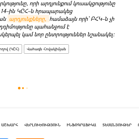
ւթյունը, որի արդյունքում կուսակցությունը
սի 14–ին ԿԸՀ–ն հրապարակեց
կան
արդյունքները, 
համաձայն որի` ԲՀԿ–ն չի
դիմությունը պահանջում է
կերպել կամ նոր ընտրություններ նշանակել։
ղով (ԿԸՀ)
Վահագն Հովակիմյան
ԱՇԽԱՐՀ
ՎԵՐԼՈՒԾՈՒԹՅՈՒՆ
ԻՆՖՈԳՐԱՖԻԿԱ
ՏԵՍԱՆՅՈՒԹԵՐ