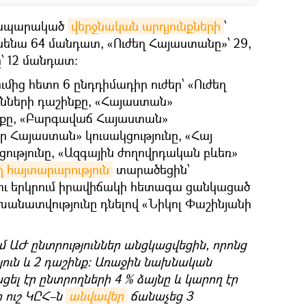
հրապարակած
վերջնական արդյունքների
՝
նենա 64 մանդատ, «Ուժեղ Հայաստանը»՝ 29,
՝ 12 մանդատ:
մից հետո 6 ընդդիմադիր ուժեր՝ «Ուժեղ
ւնների դաշինքը, «Հայաստան»
ինքը, «Բարգավաճ Հայաստան»
որ Հայաստան» կուսակցությունը, «Հայ
ցությունը, «Ազգային ժողովրդական բևեռ»
 հայտարարություն
տարածեցին՝
ն ու երկրում իրավիճակի հետագա ցանկացած
անատվությունը դնելով «Նիկոլ Փաշինյանի
մ ԱԺ ընտրություններ անցկացվեցին, որոնց
յուն և 2 դաշինք։ Առաջին նախնական
ել էր ընտրողների 4 % ձայնը և կարող էր
 ուշ ԿԸՀ–ն
անվավեր
ճանաչեց 3