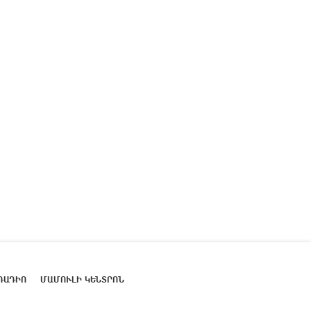
ՌԱԴԻՈ
ՄԱՄՈՒԼԻ ԿԵՆՏՐՈՆ