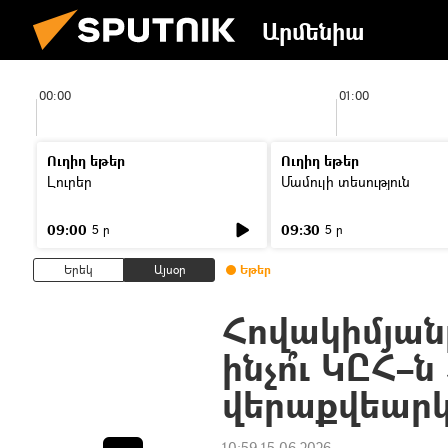
Արմենիա
00:00
01:00
Ուղիղ եթեր
Ուղիղ եթեր
Լուրեր
Մամուլի տեսություն
09:00
09:30
5 ր
5 ր
Երեկ
Այսօր
Եթեր
Հովակիմյան
ինչո՞ւ ԿԸՀ–
վերաքվեարկո
10:59 15.06.2026