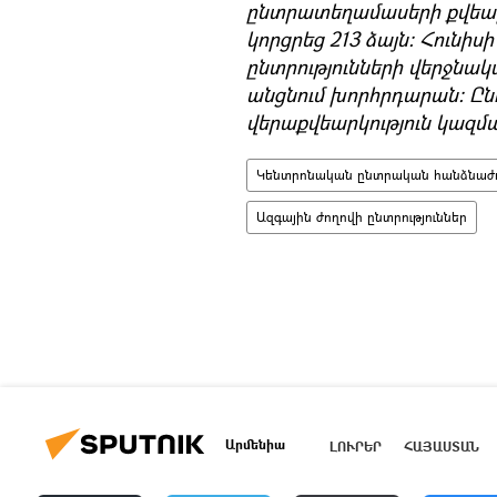
ընտրատեղամասերի քվեարկո
կորցրեց 213 ձայն։ Հունի
ընտրությունների վերջնա
անցնում խորհրդարան։ Ընդ
վերաքվեարկություն կազմա
Կենտրոնական ընտրական հանձնաժո
Ազգային ժողովի ընտրություններ
Արմենիա
ԼՈՒՐԵՐ
ՀԱՅԱՍՏԱՆ