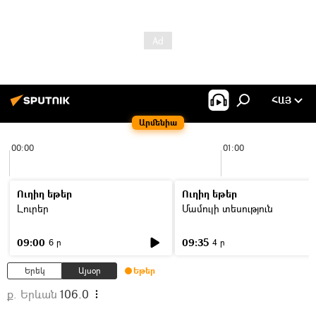
ՀԱՅ
Արմենիա
00:00
01:00
Ուղիղ եթեր
Ուղիղ եթեր
Լուրեր
Մամուլի տեսություն
09:00
09:35
6 ր
4 ր
Երեկ
Այսօր
Եթեր
ք. Երևան
106.0