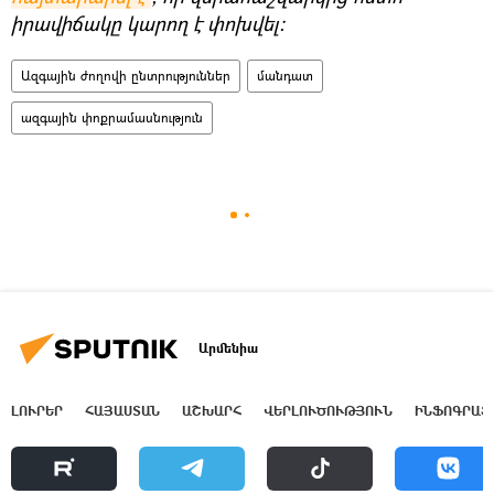
իրավիճակը կարող է փոխվել։
Ազգային ժողովի ընտրություններ
մանդատ
ազգային փոքրամասնություն
Արմենիա
ԼՈՒՐԵՐ
ՀԱՅԱՍՏԱՆ
ԱՇԽԱՐՀ
ՎԵՐԼՈՒԾՈՒԹՅՈՒՆ
ԻՆՖՈԳՐԱՖ