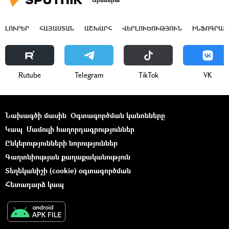
ԼՈՒՐԵՐ
ՀԱՅԱՍՏԱՆ
ԱՇԽԱՐՀ
ՎԵՐԼՈՒԾՈՒԹՅՈՒՆ
ԻՆՖՈԳՐԱՖ
Rutube
Telegram
ТikТоk
VK
Նախագծի մասին
Օգտագործման կանոնները
Կապ
Մամուլի հաղորդագրություններ
Ընկերությունների նորություններ
Գաղտնիության քաղաքականություն
Տեղեկանիշի (cookie) օգտագործման
Հետադարձ կապ