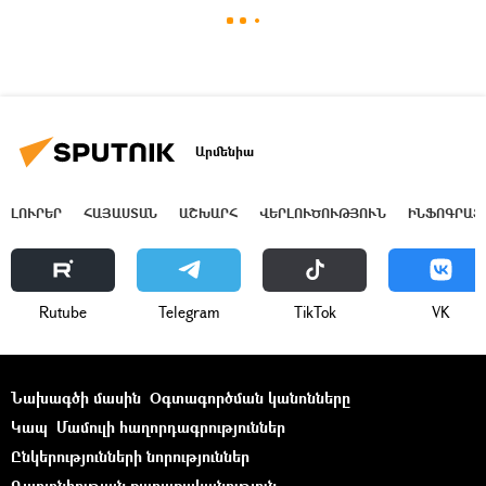
Արմենիա
ԼՈՒՐԵՐ
ՀԱՅԱՍՏԱՆ
ԱՇԽԱՐՀ
ՎԵՐԼՈՒԾՈՒԹՅՈՒՆ
ԻՆՖՈԳՐԱՖ
Rutube
Telegram
ТikТоk
VK
Նախագծի մասին
Օգտագործման կանոնները
Կապ
Մամուլի հաղորդագրություններ
Ընկերությունների նորություններ
Գաղտնիության քաղաքականություն