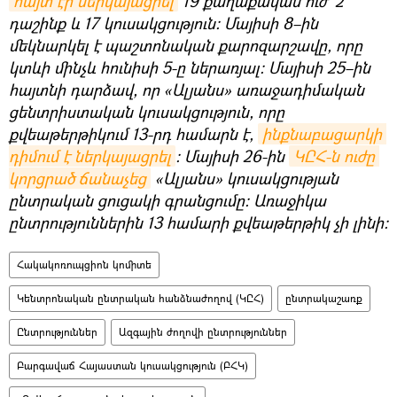
հայտ էր ներկայացրել
19 քաղաքական ուժ՝ 2
դաշինք և 17 կուսակցություն։ Մայիսի 8–ին
մեկնարկել է պաշտոնական քարոզարշավը, որը
կտևի մինչև հունիսի 5-ը ներառյալ։ Մայիսի 25–ին
հայտնի դարձավ, որ «Ալյանս» առաջադիմական
ցենտրիստական կուսակցություն, որը
քվեաթերթիկում 13-րդ համարն է,
ինքնաբացարկի 
դիմում է ներկայացրել
։ Մայիսի 26-ին
ԿԸՀ-ն ուժը 
կորցրած ճանաչեց
«Ալյանս» կուսակցության
ընտրական ցուցակի գրանցումը։ Առաջիկա
ընտրություններին 13 համարի քվեաթերթիկ չի լինի։
Հակակոռուպցիոն կոմիտե
Կենտրոնական ընտրական հանձնաժողով (ԿԸՀ)
ընտրակաշառք
Ընտրություններ
Ազգային ժողովի ընտրություններ
Բարգավաճ Հայաստան կուսակցություն (ԲՀԿ)