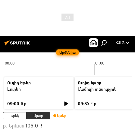
ՀԱՅ
Արմենիա
00:00
01:00
Ուղիղ եթեր
Ուղիղ եթեր
Լուրեր
Մամուլի տեսություն
09:00
09:35
6 ր
4 ր
Երեկ
Այսօր
Եթեր
ք. Երևան
106.0