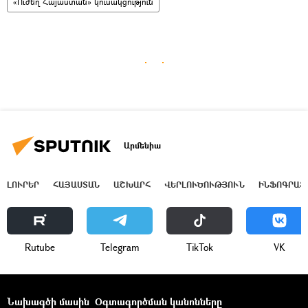
«Ուժեղ Հայաստան» կուսակցություն
Արմենիա
ԼՈՒՐԵՐ
ՀԱՅԱՍՏԱՆ
ԱՇԽԱՐՀ
ՎԵՐԼՈՒԾՈՒԹՅՈՒՆ
ԻՆՖՈԳՐԱՖ
Rutube
Telegram
ТikТоk
VK
Նախագծի մասին
Օգտագործման կանոնները