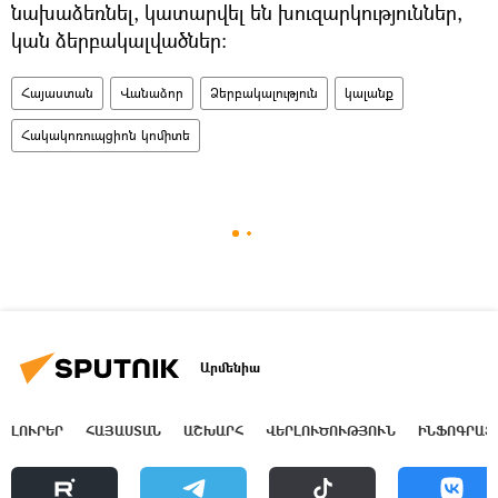
նախաձեռնել, կատարվել են խուզարկություններ,
կան ձերբակալվածներ։
Հայաստան
Վանաձոր
Ձերբակալություն
կալանք
Հակակոռուպցիոն կոմիտե
Արմենիա
ԼՈՒՐԵՐ
ՀԱՅԱՍՏԱՆ
ԱՇԽԱՐՀ
ՎԵՐԼՈՒԾՈՒԹՅՈՒՆ
ԻՆՖՈԳՐԱՖ