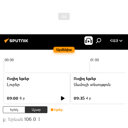
ՀԱՅ
Արմենիա
00:00
01:00
Ուղիղ եթեր
Ուղիղ եթեր
Լուրեր
Մամուլի տեսություն
09:00
09:35
6 ր
4 ր
Երեկ
Այսօր
Եթեր
ք. Երևան
106.0