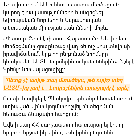
Նրա խոսքով՝ ԵՄ-ի հետ հետագա մերձեցումը
կարող է հակասությունների հանգեցնել
եվրոպական նորմերի և Եվրասիական
տնտեսական միության կանոնների միջև։
«Փաստը մնում է փաստ։ Հայաստանը ԵՄ-ի հետ
մերձեցմանը զուգընթաց վաղ թե ուշ կհայտնվի մի
իրավիճակում, երբ իր ընդունած նորմերը
կհակասեն ԵԱՏՄ նորմերին ու կանոններին»,-նշել է
Կրեմլի ներկայացուցիչը։
Պետք չէ առիթ տալ մտածելու, թե ուրիշ տեղ 
ԵԱՏՄ–ից լավ է․ Լուկաշենկոն առաջարկ է արել
Ուստի, հավելել է Պեսկովը, Երևանը հեռանկարում
ստիպված կլինի կողմնորոշվել ինտեգրման
հետագա ձևաչափի հարցում։
Ավելի վաղ ՀՀ վարչապետը հայտարարել էր, որ
երկիրը երջանիկ կլինի, եթե իրեն ընդունեն