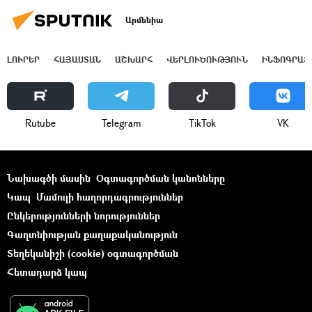
Արմենիա
ԼՈՒՐԵՐ
ՀԱՅԱՍՏԱՆ
ԱՇԽԱՐՀ
ՎԵՐԼՈՒԾՈՒԹՅՈՒՆ
ԻՆՖՈԳՐԱՖ
Rutube
Telegram
ТikТоk
VK
Նախագծի մասին
Օգտագործման կանոնները
Կապ
Մամուլի հաղորդագրություններ
Ընկերությունների նորություններ
Գաղտնիության քաղաքականություն
Տեղեկանիշի (cookie) օգտագործման
Հետադարձ կապ