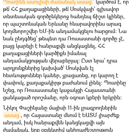
Պուտինն ասուլիսի ժամանակ ասաց
՝ կարծում է, որ
թե՛ ՀՀ քաղաքացիների, թե՛ Մոսկվայի՝ գլխավոր
տնտեսական գործընկերոջ հանդեպ ճիշտ կլիներ,
որ պաշտոնական Երևանը հնարավորինս արագ
կողմնորոշվեր ԵՄ-ին անդամակցելու հարցում։ Նա
նաև ընդգծեց՝ թեպետ դա Ռուսաստանի գործը չէ,
բայց կարելի է հանրաքվե անցկացնել, ՀՀ
քաղաքացիների կարծիքն իմանալ
անդամակցության վերաբերյալ։ Ըստ նրա՝ դրա
արդյունքներից կախված՝ Մոսկվան էլ
հետևություններ կաներ, չբացառեց, որ կարող է
փափուկ, քաղաքակիրթ բաժանում լինել։ Պուտինը
նշեց, որ Ռուսաստանը կաջակցի Հայաստանի
ցանկացած որոշմանը, որն օգուտ կբերի երկրին։
Նիկոլ Փաշինյանը մայիսի 11-ին լրագրողներին
ասաց
, որ Հայաստանը մնում է ԵԱՏՄ լիարժեք
անդամ, իսկ հանրաքվեն կանցկացվի այն
ժամանակ, երբ օբյեկտիվ անհրաժեշտություն