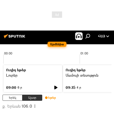
ՀԱՅ
Արմենիա
00:00
01:00
Ուղիղ եթեր
Ուղիղ եթեր
Լուրեր
Մամուլի տեսություն
09:00
09:35
6 ր
4 ր
Երեկ
Այսօր
Եթեր
ք. Երևան
106.0