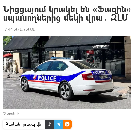
Նիցցայում կրակել են «Ֆազին»
սպանողներից մեկի վրա․ ԶԼՄ
17:44 26.05.2026
© Sputnik
Բաժանորդագրվել