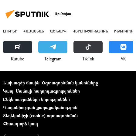
Արմենիա
ԼՈՒՐԵՐ
ՀԱՅԱՍՏԱՆ
ԱՇԽԱՐՀ
ՎԵՐԼՈՒԾՈՒԹՅՈՒՆ
ԻՆՖՈԳՐԱՖ
Rutube
Telegram
ТikТоk
VK
Նախագծի մասին
Օգտագործման կանոնները
Կապ
Մամուլի հաղորդագրություններ
Ընկերությունների նորություններ
Գաղտնիության քաղաքականություն
Տեղեկանիշի (cookie) օգտագործման
Հետադարձ կապ