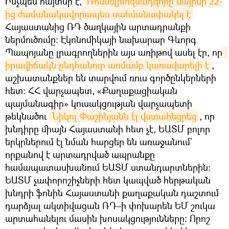
Ինչպես հայտնի է,
Ռոսսելխոզնադզորը մայիսի 22-
ից ժամանակավորապես սահմանափակել է
Հայաստանից ՌԴ ծաղկային արտադրանքի
ներմուծումը։ Էկոնոմիկայի նախարար Գևորգ
Պապոյանը լրագրողներին այս առիթով ասել էր, որ
իրավիճակն ընդհանուր առմամբ կառավարելի է
,
աշխատանքներ են տարվում ռուս գործընկերների
հետ: ՀՀ վարչապետ, «Քաղաքացիական
պայմանագիր» կուսակցության վարչապետի
թեկնածու
Նիկոլ Փաշինյանն էլ վստահեցրեց
, որ
խնդիրը միայն Հայաստանի հետ չէ, ԵԱՏՄ բոլոր
երկրներում էլ նման հարցեր են առաջանում`
որքանով է արտադրված ապրանքը
համապատասխանում ԵԱՏՄ ստանդարտներին։
ԵԱՏՄ չափորոշիչների հետ կապված հերթական
խնդրի ֆոնին Հայաստանի քաղաքական դաշտում
դարձյալ ակտիվացան ՌԴ–ի փոխարեն ԵՄ շուկա
արտահանելու մասին խոսակցությունները։ Որոշ