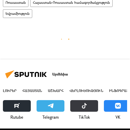
Ռուսաստան
Հայաստան-Ռուսաստան համագործակցություն
Եվրամիություն
Արմենիա
ԼՈՒՐԵՐ
ՀԱՅԱՍՏԱՆ
ԱՇԽԱՐՀ
ՎԵՐԼՈՒԾՈՒԹՅՈՒՆ
ԻՆՖՈԳՐԱՖ
Rutube
Telegram
ТikТоk
VK