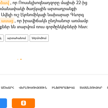
րձավ
, որ Ռոսսելխոզնադզորը մայիսի 22-ից
հմանափակի ծաղկային արտադրանքի
 Ավելի ուշ էկոնոմիկայի նախարար Գևորգ
ասաց
, որ իրավիճակն ընդհանուր առմամբ
ներ են տարվում ռուս գործընկերների հետ:
կ
արտահանում
ներմուծում
ԱՇԽԱՐՀ
ՎԵՐԼՈՒԾՈՒԹՅՈՒՆ
ԻՆՖՈԳՐԱՖԻԿԱ
ՏԵՍԱՆՅՈՒԹԵՐ