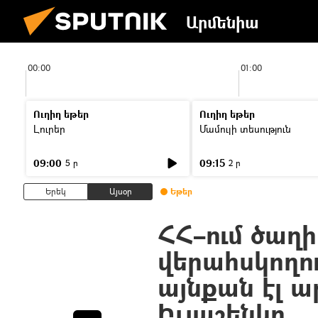
Արմենիա
00:00
01:00
Ուղիղ եթեր
Ուղիղ եթեր
Լուրեր
Մամուլի տեսություն
09:00
09:15
5 ր
2 ր
Երեկ
Այսօր
Եթեր
ՀՀ–ում ծաղ
վերահսկողո
այնքան էլ ա
Իլյաշենկո