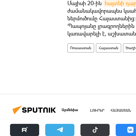
Մայիսի 20-ին
հայտնի դա
ժամանակավորապես կսա
ներմուծումը Հայաստանից:
Պապոյանը լրագրողներին
կառավարելի է, աշխատանք
Ռուսաստան
Հայաստան
Ծաղի
Արմենիա
ԼՈՒՐԵՐ
ՀԱՅԱՍՏԱՆ