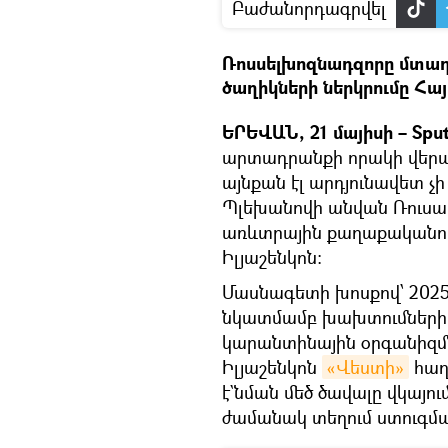
Բաժանորդագրվել
Ռոսսելխոզնադզորը մտա
ծաղիկների ներկրումը Հա
ԵՐԵՎԱՆ, 21 մայիսի – Sput
արտադրանքի որակի վեր
այնքան էլ արդյունավետ չի
Պլեխանովի անվան Ռուս
առևտրային քաղաքականու
Իլյաշենկոն:
Մասնագետի խոսքով՝ 202
նկատմամբ խախտումների ը
կարանտինային օրգանիզմ
Իլյաշենկոն
«Վեստի»
հաղ
է`նման մեծ ծավալը վկայո
ժամանակ տեղում ստուգման