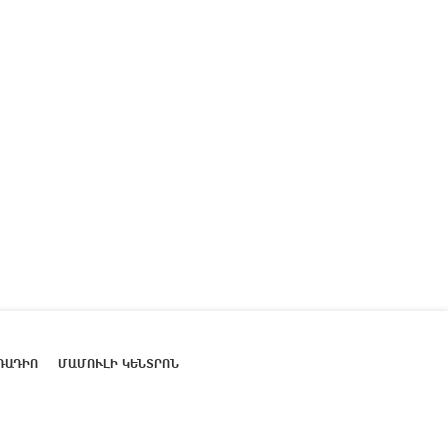
ՌԱԴԻՈ
ՄԱՄՈՒԼԻ ԿԵՆՏՐՈՆ