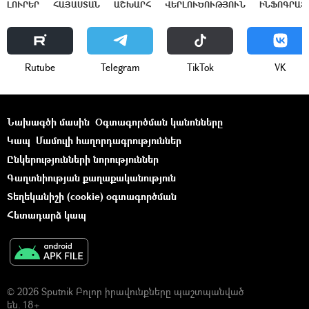
ԼՈՒՐԵՐ
ՀԱՅԱՍՏԱՆ
ԱՇԽԱՐՀ
ՎԵՐԼՈՒԾՈՒԹՅՈՒՆ
ԻՆՖՈԳՐԱՖ
Rutube
Telegram
ТikТоk
VK
Նախագծի մասին
Օգտագործման կանոնները
Կապ
Մամուլի հաղորդագրություններ
Ընկերությունների նորություններ
Գաղտնիության քաղաքականություն
Տեղեկանիշի (cookie) օգտագործման
Հետադարձ կապ
© 2026 Sputnik Բոլոր իրավունքները պաշտպանված
են. 18+