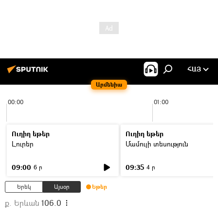
ՀԱՅ
Արմենիա
00:00
01:00
Ուղիղ եթեր
Ուղիղ եթեր
Լուրեր
Մամուլի տեսություն
09:00
09:35
6 ր
4 ր
Երեկ
Այսօր
Եթեր
ք. Երևան
106.0