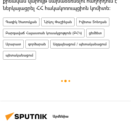
քրեական վարույթ նախաձեռնելու հաղորդում է
ներկայացրել ՀՀ հակակոռուպցիոն կոմիտե։
Գագիկ Ծառուկյան
Նիկոլ Փաշինյան
Իվետա Տոնոյան
Բարգավաճ Հայաստան կուսակցություն (ԲՀԿ)
ցեմենտ
Արարատ
գործարան
Ազգայնացում / պետականացում
պետականացում
Արմենիա