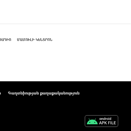
ՌԱԴԻՈ
ՄԱՄՈՒԼԻ ԿԵՆՏՐՈՆ
ր
Գաղտնիության քաղաքականություն