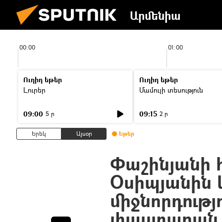
Արմենիա
00:00
01:00
Ուղիղ եթեր
Ուղիղ եթեր
Լուրեր
Մամուլի տեսություն
09:00
09:15
5 ր
2 ր
Երեկ
Այսօր
Եթեր
Փաշինյանի 
Օսիպյանին 
միջնորդությ
փաստաբան