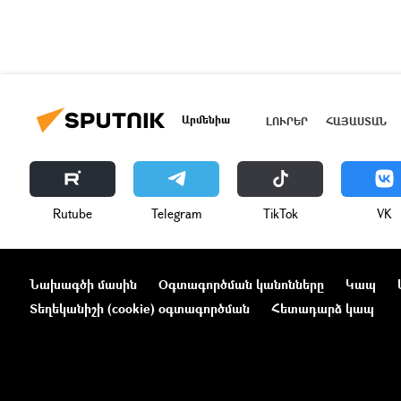
Արմենիա
ԼՈՒՐԵՐ
ՀԱՅԱՍՏԱՆ
Rutube
Telegram
ТikТоk
VK
Նախագծի մասին
Օգտագործման կանոնները
Կապ
Տեղեկանիշի (cookie) օգտագործման
Հետադարձ կապ