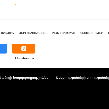
ԱՇԽԱՐՀ
ՎԵՐԼՈՒԾՈՒԹՅՈՒՆ
ԻՆՖՈԳՐԱՖԻԿԱ
ՏԵՍԱՆՅՈՒԹԵՐ
Odnoklassniki
Մամուլի հաղորդագրություններ
Ընկերությունների նորություննե