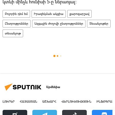
կտևի մինչև հունիսի 5-ը ներառյալ։
Բոլորին դեմ եմ
Իրազեկման ակցիա
քարոզարշավ
Ընտրություններ
Ազգային ժողովի ընտրություններ
Տեսանյութեր
տեսանյութ
Արմենիա
ԼՈՒՐԵՐ
ՀԱՅԱՍՏԱՆ
ԱՇԽԱՐՀ
ՎԵՐԼՈՒԾՈՒԹՅՈՒՆ
ԻՆՖՈԳՐԱՖ