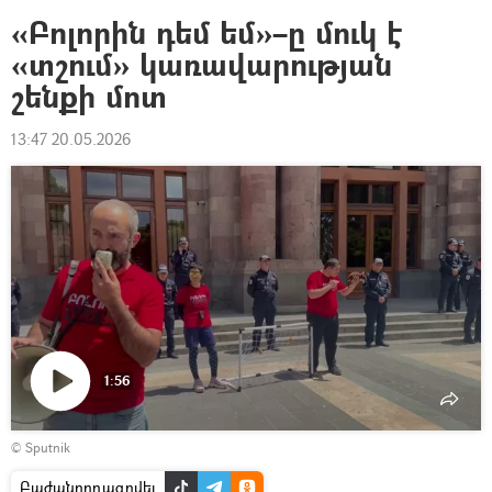
«Բոլորին դեմ եմ»–ը մուկ է
«տշում» կառավարության
շենքի մոտ
13:47 20.05.2026
1:56
Դիտել
© Sputnik
տեսանյութը
Բաժանորդագրվել