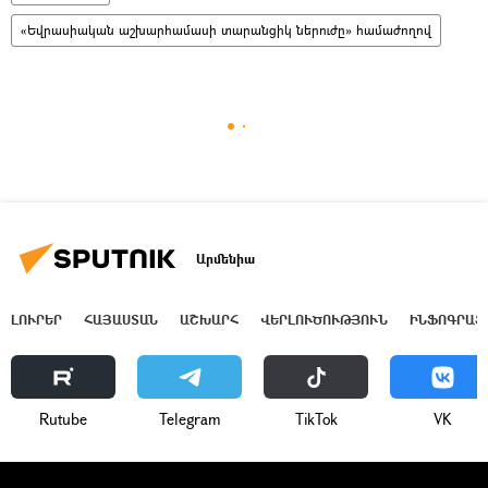
«Եվրասիական աշխարհամասի տարանցիկ ներուժը» համաժողով
Արմենիա
ԼՈՒՐԵՐ
ՀԱՅԱՍՏԱՆ
ԱՇԽԱՐՀ
ՎԵՐԼՈՒԾՈՒԹՅՈՒՆ
ԻՆՖՈԳՐԱՖ
Rutube
Telegram
ТikТоk
VK