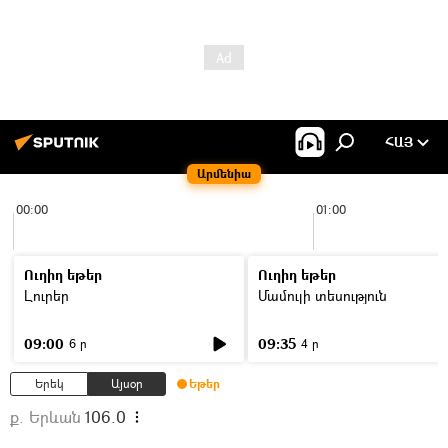
ՀԱՅ
Արմենիա
00:00
01:00
Ուղիղ եթեր
Ուղիղ եթեր
Լուրեր
Մամուլի տեսություն
09:00
09:35
6 ր
4 ր
Երեկ
Այսօր
Եթեր
ք. Երևան
106.0