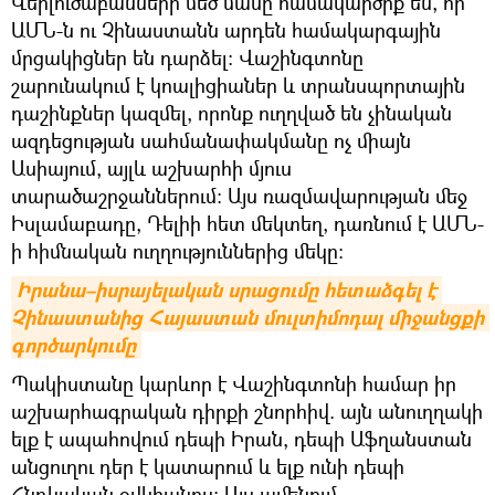
Վերլուծաբանների մեծ մասը համակարծիք են, որ
ԱՄՆ-ն ու Չինաստանն արդեն համակարգային
մրցակիցներ են դարձել։ Վաշինգտոնը
շարունակում է կոալիցիաներ և տրանսպորտային
դաշինքներ կազմել, որոնք ուղղված են չինական
ազդեցության սահմանափակմանը ոչ միայն
Ասիայում, այլև աշխարհի մյուս
տարածաշրջաններում։ Այս ռազմավարության մեջ
Իսլամաբադը, Դելիի հետ մեկտեղ, դառնում է ԱՄՆ-
ի հիմնական ուղղություններից մեկը։
Իրանա–իսրայելական սրացումը հետաձգել է 
Չինաստանից Հայաստան մուլտիմոդալ միջանցքի 
գործարկումը
Պակիստանը կարևոր է Վաշինգտոնի համար իր
աշխարհագրական դիրքի շնորհիվ. այն անուղղակի
ելք է ապահովում դեպի Իրան, դեպի Աֆղանստան
անցուղու դեր է կատարում և ելք ունի դեպի
Հնդկական օվկիանոս։ Այս ամենում