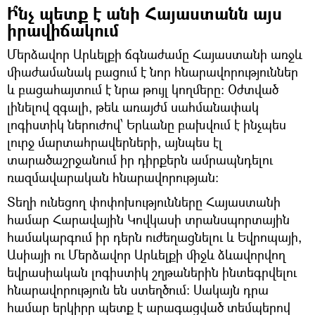
Ի՞նչ պետք է անի Հայաստանն այս
իրավիճակում
Մերձավոր Արևելքի ճգնաժամը Հայաստանի առջև
միաժամանակ բացում է նոր հնարավորություններ
և բացահայտում է նրա թույլ կողմերը։ Օժտված
լինելով զգալի, թեև առայժմ սահմանափակ
լոգիստիկ ներուժով՝ Երևանը բախվում է ինչպես
լուրջ մարտահրավերների, այնպես էլ
տարածաշրջանում իր դիրքերն ամրապնդելու
ռազմավարական հնարավորության։
Տեղի ունեցող փոփոխությունները Հայաստանի
համար Հարավային Կովկասի տրանսպորտային
համակարգում իր դերն ուժեղացնելու և Եվրոպայի,
Ասիայի ու Մերձավոր Արևելքի միջև ձևավորվող
եվրասիական լոգիստիկ շղթաներին ինտեգրվելու
հնարավորություն են ստեղծում։ Սակայն դրա
համար երկիրը պետք է արագացված տեմպերով