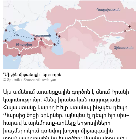
"Միջին միջանցքի" երթուղին
© Sputnik / Shushanik Avdalyan
Այս ամենում առանցքային գործոն է մնում Իրանի
կայունությունը։ Հենց իրանական ուղղությամբ
Հայաստանը կարող է ելք ստանալ ինչպես դեպի
Պարսից ծոցի երկրներ, այնպես էլ դեպի հյուսիս–
հարավ և արևմուտք-արևելք երթուղիների
խաչմերուկում գտնվող խոշոր միջազգային
տրանսպորտային նախագծեր։ Մասնավորապես,