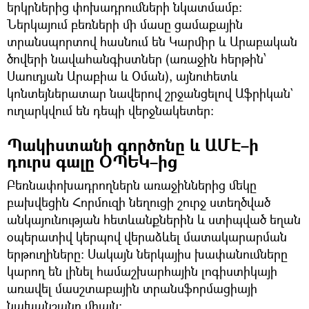
երկրներից փոխադրումների նկատմամբ։
Ներկայում բեռների մի մասը ցամաքային
տրանսպորտով հասնում են Կարմիր և Արաբական
ծովերի նավահանգիստներ (առաջին հերթին՝
Սաուդյան Արաբիա և Օման), այնուհետև
կոնտեյներատար նավերով շրջանցելով Աֆրիկան`
ուղարկվում են դեպի վերջնակետեր։
Պակիստանի գործոնը և ԱՄԷ–ի
դուրս գալը ՕՊԵԿ–ից
Բեռնափոխադրողներն առաջիններից մեկը
բախվեցին Հորմուզի նեղուցի շուրջ ստեղծված
անկայունության հետևանքներին և ստիպված եղան
օպերատիվ կերպով վերաձևել մատակարարման
երթուղիները։ Սակայն ներկայիս խափանումները
կարող են լինել համաշխարհային լոգիստիկայի
առավել մասշտաբային տրանսֆորմացիայի
նախանշանը միայն։