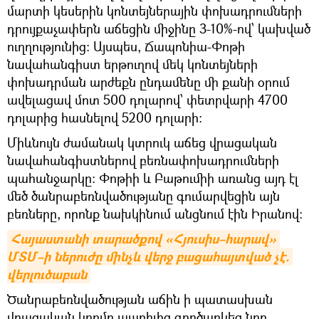
մարտի կեսերին կոնտեյներային փոխադրումների
դրույքաչափերն աճեցին միջինը 3-10%-ով՝ կախված
ուղղությունից։ Այսպես, Ճապոնիա-Փոթի
նավահանգիստ երթուղով մեկ կոնտեյների
փոխադրման արժեքն ընդամենը մի քանի օրում
ավելացավ մոտ 500 դոլարով՝ փետրվարի 4700
դոլարից հասնելով 5200 դոլարի։
Միևնույն ժամանակ կտրուկ աճեց վրացական
նավահանգիստներով բեռնափոխադրումների
պահանջարկը։ Փոթիի և Բաթումիի առանց այդ էլ
մեծ ծանրաբեռնվածությանը գումարվեցին այն
բեռները, որոնք նախկինում անցնում էին Իրանով։
Հայաստանի տարածքով «Հյուսիս–հարավ» 
ՄՏՄ–ի ներուժը մինչև վերջ բացահայտված չէ. 
վերլուծաբան
Ծանրաբեռնվածության աճին ի պատասխան
վրացական կողմը ապրիլից գործարկեց նոր