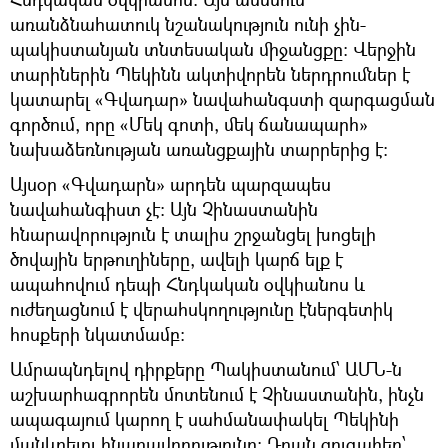
առանձնահատուկ նշանակություն ունի չին-
պակիստանյան տնտեսական միջանցքը։ Վերջին
տարիներին Պեկինն ակտիվորեն ներդրումներ է
կատարել «Գվադար» նավահանգստի զարգացման
գործում, որը «Մեկ գոտի, մեկ ճանապարհ»
նախաձեռնության առանցքային տարրերից է։
Այսօր «Գվադարն» արդեն պարզապես
նավահանգիստ չէ։ Այն Չինաստանին
հնարավորություն է տալիս շրջանցել խոցելի
ծովային երթուղիները, ավելի կարճ ելք է
ապահովում դեպի Հնդկական օվկիանոս և
ուժեղացնում է վերահսկողությունը էներգետիկ
հոսքերի նկատմամբ։
Ամրապնդելով դիրքերը Պակիստանում՝ ԱՄՆ-ն
աշխարհագրորեն մոտենում է Չինաստանին, ինչն
ապագայում կարող է սահմանափակել Պեկինի
մանևրելու հնարավորությունը։ Դրան զուգահեռ՝