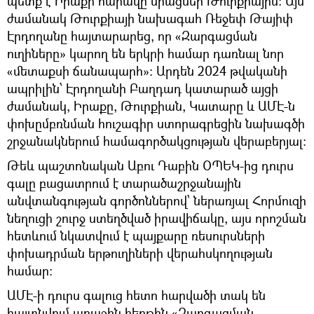
պետք է Իրաքի հարավը միացներ Թուրքիային։ Այն
ժամանակ Թուրքիայի նախագահ Ռեջեփ Թայիփ
Էրդողանը հայտարարեց, որ «Զարգացման
ուղիները» կարող են երկրի համար դառնալ նոր
«մետաքսի ճանապարհ»։ Արդեն 2024 թվականի
ապրիլին՝ Էրդողանի Բաղդադ կատարած այցի
ժամանակ, Իրաքը, Թուրքիան, Կատարը և ԱՄԷ-ն
փոխըմբռնման հուշագիր ստորագրեցին նախագծի
շրջանակներում համագործակցության վերաբերյալ։
Թեև պաշտոնական Աբու Դաբին ՕՊԵԿ-ից դուրս
գալը բացատրում է տարածաշրջանային
անվտանգության գործոններով՝ ներառյալ Հորմուզի
նեղուցի շուրջ ստեղծված իրավիճակը, այս որոշման
հետևում նկատվում է պայքարը ռեսուրսների
փոխադրման երթուղիների վերահսկողության
համար։
ԱՄԷ-ի դուրս գալուց հետո հարվածի տակ են
հայտնվում առաջին հերթին «Զարգացման