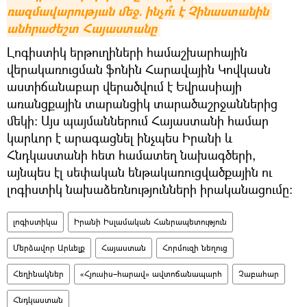
ռազմավարության մեջ. ինչո՞ւ է Չինաստանին 
անհրաժեշտ Հայաստանը
Լոգիստիկ երթուղիների համաշխարհային
վերակառուցման ֆոնին Հարավային Կովկասն
աստիճանաբար վերածվում է Եվրասիայի
առանցքային տարանցիկ տարածաշրջաններից
մեկի։ Այս պայմաններում Հայաստանի համար
կարևոր է արագացնել ինչպես Իրանի և
Հնդկաստանի հետ համատեղ նախագծերի,
այնպես էլ սեփական ենթակառուցվածքային ու
լոգիստիկ նախաձեռնությունների իրականացումը։
լոգիստիկա
Իրանի Իսլամական Հանրապետություն
Մերձավոր Արևելք
Հայաստան
Հորմուզի նեղուց
Հեղինակներ
«Հյուսիս–հարավ» ավտոճանապարհ
Չաբահար
Հնդկաստան