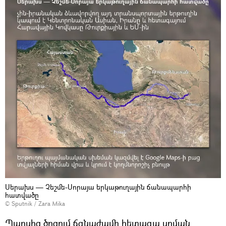
Սերախս — Չեշմե-Սորայա երկաթուղային ճանապարհի
հատվածը
© Sputnik / Zara Mika
Պարսից ծոցում ճգնաժամի հետագա սրման