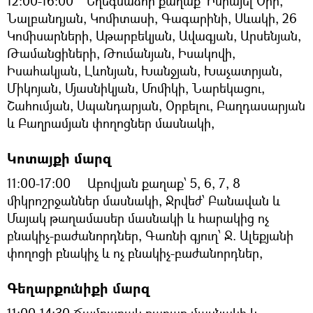
12:00-16:00 Եղեգնաձոր քաղաք՝ Իսրայել Օրի,
Նալբանդյան, Կոմիտասի, Գագարինի, Սևակի, 26
Կոմիսարների, Աթարբեկյան, Ավագյան, Արսենյան,
Թամանցիների, Թումանյան, Իսակովի,
Իսահակյան, Լևոնյան, Խանջյան, Խաչատրյան,
Միկոյան, Մյասնիկյան, Մոմիկի, Նարեկացու,
Շահումյան, Սպանդարյան, Օրբելու, Բաղդասարյան
և Բաղրամյան փողոցներ մասնակի,
Կոտայքի մարզ
11:00-17:00 Աբովյան քաղաք՝ 5, 6, 7, 8
միկրոշրջաններ մասնակի, Ջրվեժ՝ Բանավան և
Մայակ թաղամասեր մասնակի և հարակից ոչ
բնակիչ-բաժանորդներ, Գառնի գյուղ՝ Ջ. Ալեքյանի
փողոցի բնակիչ և ոչ բնակիչ-բաժանորդներ,
Գեղարքունիքի մարզ
11։00-14։30 Ճամբարակ քաղաք մասնակի և