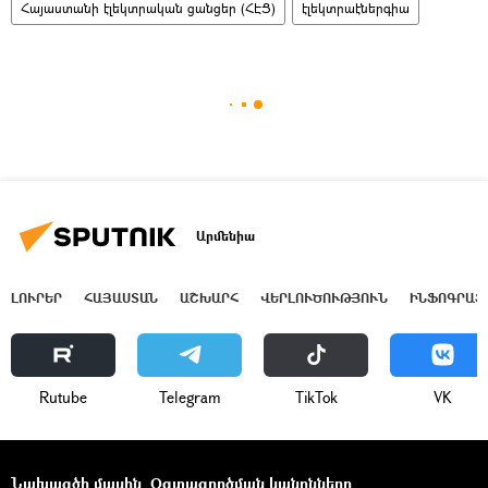
Հայաստանի էլեկտրական ցանցեր (ՀԷՑ)
էլեկտրաէներգիա
Արմենիա
ԼՈՒՐԵՐ
ՀԱՅԱՍՏԱՆ
ԱՇԽԱՐՀ
ՎԵՐԼՈՒԾՈՒԹՅՈՒՆ
ԻՆՖՈԳՐԱՖ
Rutube
Telegram
ТikТоk
VK
Նախագծի մասին
Օգտագործման կանոնները