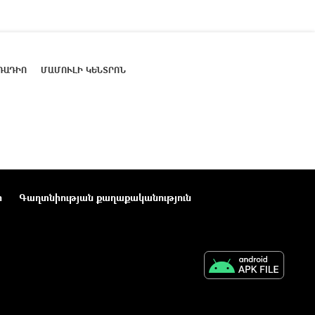
ՌԱԴԻՈ
ՄԱՄՈՒԼԻ ԿԵՆՏՐՈՆ
ր
Գաղտնիության քաղաքականություն