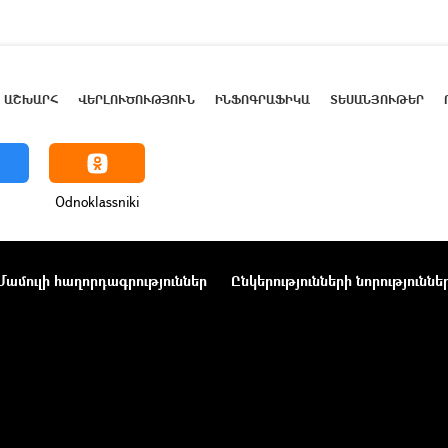
ԱՇԽԱՐՀ
ՎԵՐԼՈՒԾՈՒԹՅՈՒՆ
ԻՆՖՈԳՐԱՖԻԿԱ
ՏԵՍԱՆՅՈՒԹԵՐ
Odnoklassniki
Մամուլի հաղորդագրություններ
Ընկերությունների նորություննե