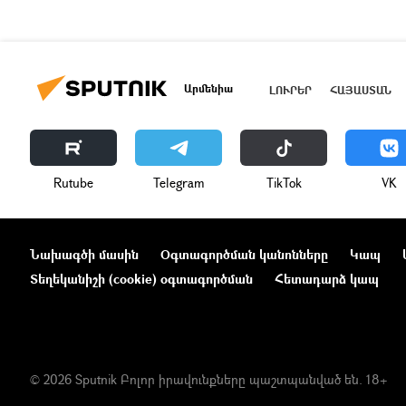
Արմենիա
ԼՈՒՐԵՐ
ՀԱՅԱՍՏԱՆ
Rutube
Telegram
ТikТоk
VK
Նախագծի մասին
Օգտագործման կանոնները
Կապ
Տեղեկանիշի (cookie) օգտագործման
Հետադարձ կապ
© 2026 Sputnik Բոլոր իրավունքները պաշտպանված են. 18+