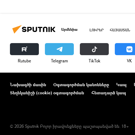
Արմենիա
ԼՈՒՐԵՐ
ՀԱՅԱՍՏԱՆ
Rutube
Telegram
ТikТоk
VK
Նախագծի մասին
Օգտագործման կանոնները
Կապ
Տեղեկանիշի (cookie) օգտագործման
Հետադարձ կապ
© 2026 Sputnik Բոլոր իրավունքները պաշտպանված են. 18+