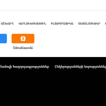
ԱՇԽԱՐՀ
ՎԵՐԼՈՒԾՈՒԹՅՈՒՆ
ԻՆՖՈԳՐԱՖԻԿԱ
ՏԵՍԱՆՅՈՒԹԵՐ
Odnoklassniki
Մամուլի հաղորդագրություններ
Ընկերությունների նորություննե