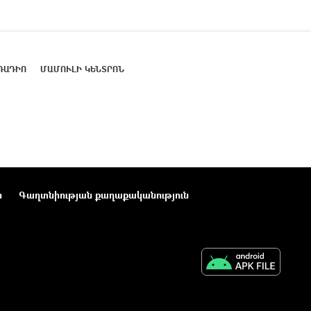
ՌԱԴԻՈ
ՄԱՄՈՒԼԻ ԿԵՆՏՐՈՆ
ր
Գաղտնիության քաղաքականություն